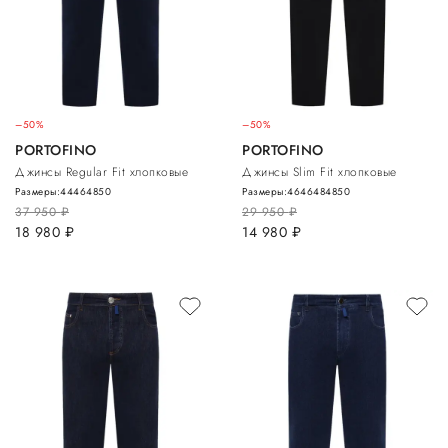
–50%
–50%
PORTOFINO
PORTOFINO
Джинсы Regular Fit хлопковые
Джинсы Slim Fit хлопковые
Размеры:
44
46
48
50
Размеры:
46
46
48
48
50
37 950
руб.
29 950
руб.
18 980
руб.
14 980
руб.