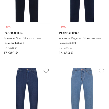
–50%
–50%
PORTOFINO
PORTOFINO
Джинсы Slim Fit хлопковые
Джинсы Regular Fit хлопковые
Размеры:
44
46
46
Размеры:
48
50
35 950
руб.
32 950
руб.
17 980
руб.
16 480
руб.