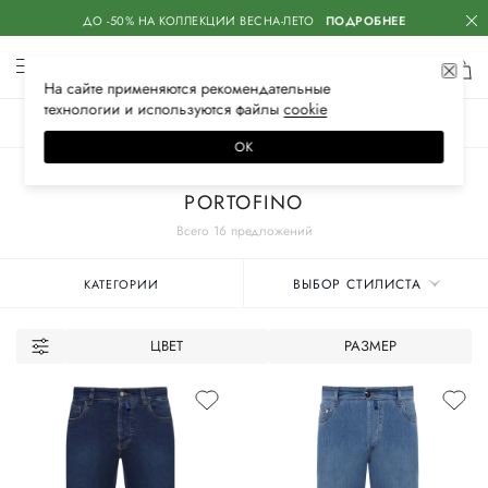
ДО -50% НА КОЛЛЕКЦИИ ВЕСНА-ЛЕТО
ПОДРОБНЕЕ
На сайте применяются
рекомендательные
технологии
и используются файлы
сооkiе
ЖЕНСКОЕ
МУЖСКОЕ
ДЕТСКОЕ
ОК
Главная
Мужские бренды
PORTOFINO
Всего 16 предложений
ВЫБОР СТИЛИСТА
КАТЕГОРИИ
ЦВЕТ
РАЗМЕР