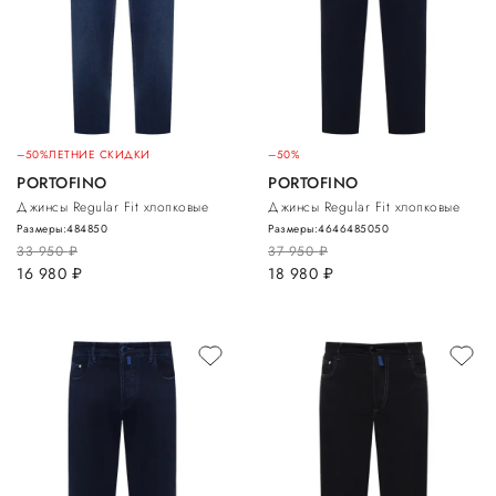
–50%
ЛЕТНИЕ СКИДКИ
–50%
PORTOFINO
PORTOFINO
Джинсы Regular Fit хлопковые
Джинсы Regular Fit хлопковые
Размеры:
48
48
50
Размеры:
46
46
48
50
50
33 950
руб.
37 950
руб.
16 980
руб.
18 980
руб.