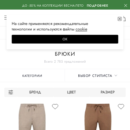
ДО -50% НА КОЛЛЕКЦИИ ВЕСНА-ЛЕТО
ПОДРОБНЕЕ
На сайте применяются
рекомендательные
технологии
и используются файлы
сооkiе
ЖЕНСКОЕ
МУЖСКОЕ
ДЕТСКОЕ
ОК
Главная
Мужское
Одежда
БРЮКИ
Всего 2 785 предложений
ВЫБОР СТИЛИСТА
КАТЕГОРИИ
БРЕНД
ЦВЕТ
РАЗМЕР