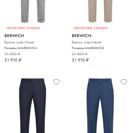
–30%
ЛЕТНИЕ СКИДКИ
–30%
ЛЕТНИЕ СКИДКИ
BERWICH
BERWICH
Брюки шерстяные
Брюки шерстяные
Размеры:
46
48
50
52
54
Размеры:
46
48
50
52
54
31 300
руб.
31 300
руб.
21 910
руб.
21 910
руб.