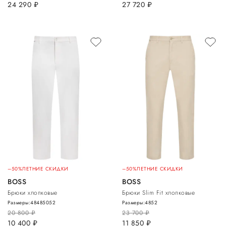
24 290
руб.
27 720
руб.
–50%
ЛЕТНИЕ СКИДКИ
–50%
ЛЕТНИЕ СКИДКИ
BOSS
BOSS
Брюки хлопковые
Брюки Slim Fit хлопковые
Размеры:
48
48
50
52
Размеры:
48
52
20 800
руб.
23 700
руб.
10 400
руб.
11 850
руб.