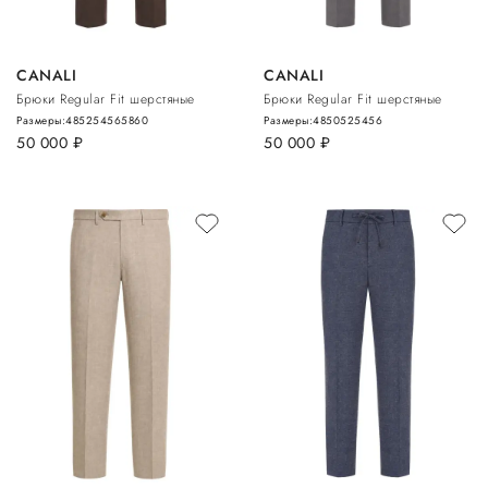
CANALI
CANALI
Брюки Regular Fit шерстяные
Брюки Regular Fit шерстяные
Размеры:
48
52
54
56
58
60
Размеры:
48
50
52
54
56
50 000
руб.
50 000
руб.