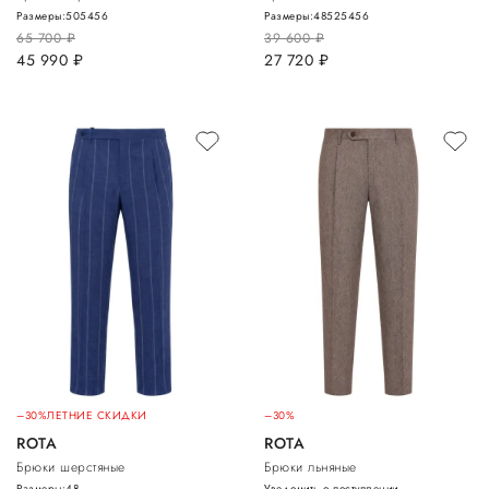
Размеры:
50
54
56
Размеры:
48
52
54
56
65 700
руб.
39 600
руб.
45 990
руб.
27 720
руб.
–30%
ЛЕТНИЕ СКИДКИ
–30%
ROTA
ROTA
Брюки шерстяные
Брюки льняные
Размеры:
48
Уведомить о поступлении