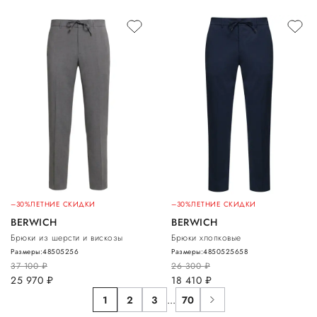
–30%
ЛЕТНИЕ СКИДКИ
–30%
ЛЕТНИЕ СКИДКИ
BERWICH
BERWICH
Брюки из шерсти и вискозы
Брюки хлопковые
Размеры:
48
50
52
56
Размеры:
48
50
52
56
58
37 100
руб.
26 300
руб.
25 970
руб.
18 410
руб.
1
2
3
...
70