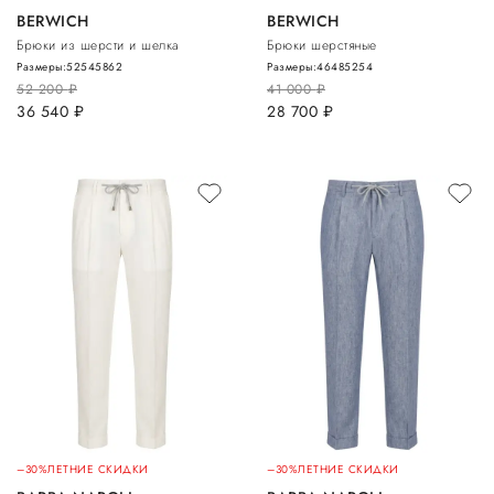
BERWICH
BERWICH
Брюки из шерсти и шелка
Брюки шерстяные
Размеры:
52
54
58
62
Размеры:
46
48
52
54
52 200
руб.
41 000
руб.
36 540
руб.
28 700
руб.
–30%
ЛЕТНИЕ СКИДКИ
–30%
ЛЕТНИЕ СКИДКИ