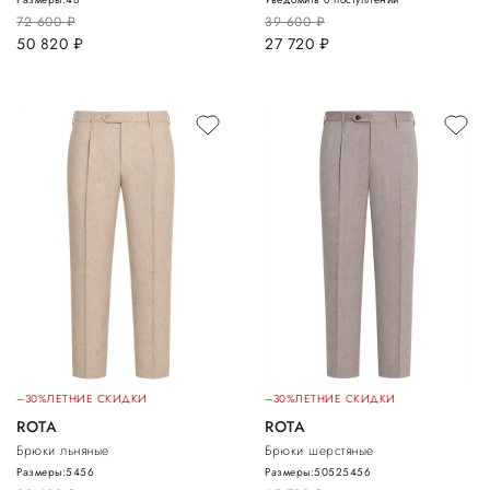
72 600
руб.
39 600
руб.
50 820
руб.
27 720
руб.
–30%
ЛЕТНИЕ СКИДКИ
–30%
ЛЕТНИЕ СКИДКИ
ROTA
ROTA
Брюки льняные
Брюки шерстяные
Размеры:
54
56
Размеры:
50
52
54
56