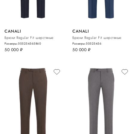
CANALI
CANALI
Брюки Regular Fit шерстяные
Брюки Regular Fit шерстяные
Размеры:
50
52
54
56
58
60
Размеры:
50
52
54
56
50 000
руб.
50 000
руб.