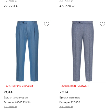
39 600
руб.
65 700
руб.
27 720
руб.
45 990
руб.
–30%
ЛЕТНИЕ СКИДКИ
–30%
ЛЕТНИЕ СКИДКИ
ROTA
ROTA
Брюки хлопковые
Брюки льняные
Размеры:
48
50
52
54
56
Размеры:
52
54
56
34 700
руб.
39 600
руб.