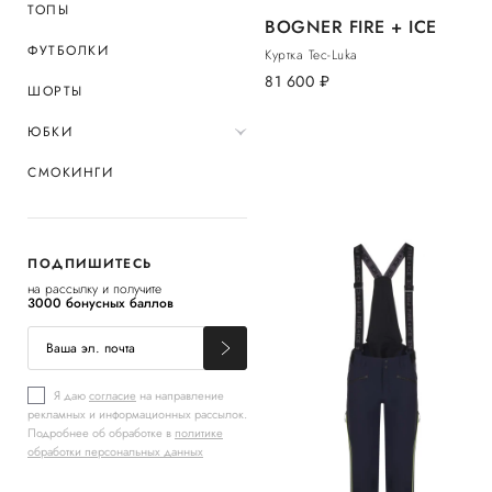
ТОПЫ
BOGNER FIRE + ICE
ФУТБОЛКИ
Куртка Tec-Luka
81 600
руб.
ШОРТЫ
ЮБКИ
СМОКИНГИ
ПОДПИШИТЕСЬ
на рассылку и получите
3000 бонусных баллов
Я даю
согласие
на направление
рекламных и информационных рассылок.
Подробнее об обработке в
политике
обработки персональных данных