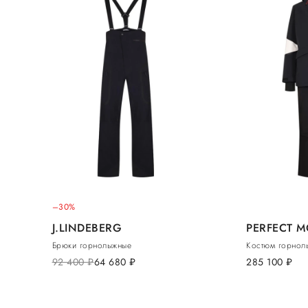
–30%
J.LINDEBERG
PERFECT 
Брюки горнолыжные
Костюм горнол
92 400
руб.
64 680
руб.
285 100
руб.