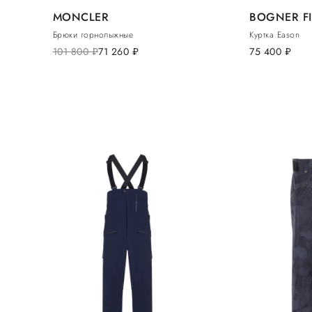
MONCLER
BOGNER FI
Брюки горнолыжные
Куртка Eason
101 800
руб.
71 260
руб.
75 400
руб.