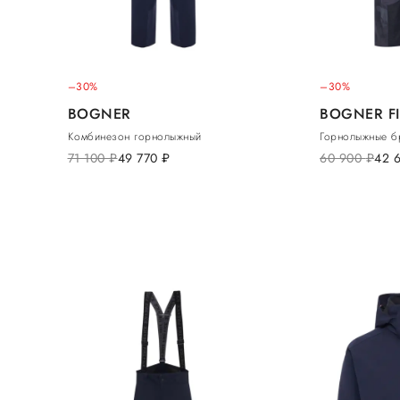
–30%
–30%
BOGNER
BOGNER FI
Комбинезон горнолыжный
Горнолыжные б
71 100
руб.
49 770
руб.
60 900
руб.
42 