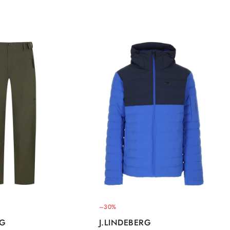
–30%
RG
J.LINDEBERG