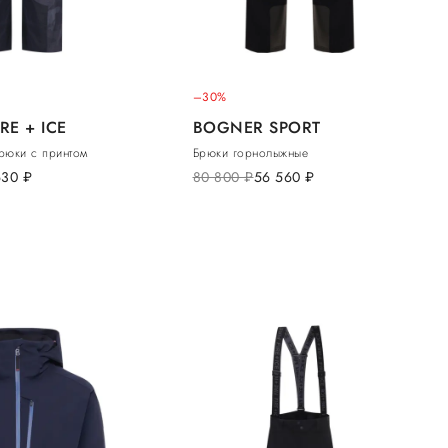
–30%
RE + ICE
BOGNER SPORT
рюки с принтом
Брюки горнолыжные
630
руб.
80 800
руб.
56 560
руб.