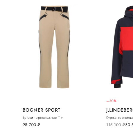
–30%
BOGNER SPORT
J.LINDEBE
Брюки горнолыжные Tim
Куртка горнолы
98 700
руб.
115 100
руб.
80 