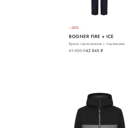
–30%
BOGNER FIRE + ICE
Брюки горнолыжные с подтяжками
61 200
руб.
42 840
руб.