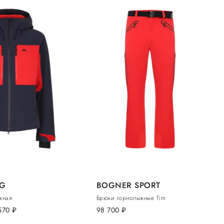
RG
BOGNER SPORT
жная
Брюки горнолыжные Tim
570
руб.
98 700
руб.