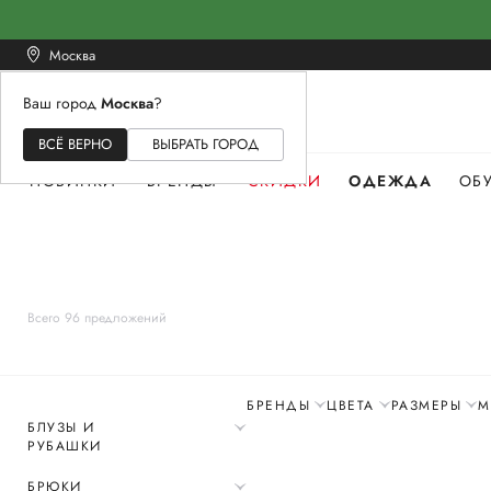
Москва
Ваш город
Москва
?
ЖЕНСКОЕ
МУЖСКОЕ
ДЕТСКОЕ
ВСЁ ВЕРНО
ВЫБРАТЬ ГОРОД
НОВИНКИ
БРЕНДЫ
СКИДКИ
ОДЕЖДА
ОБ
Всего 96 предложений
БРЕНДЫ
ЦВЕТА
РАЗМЕРЫ
М
БЛУЗЫ И
РУБАШКИ
БРЮКИ