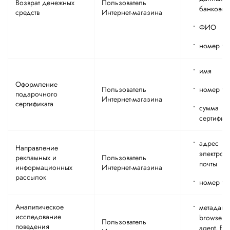
Возврат денежных
Пользователь
банковск
средств
Интернет-магазина
ФИО
номер те
имя
Оформление
Пользователь
номер те
подарочного
Интернет-магазина
сертификата
сумма
сертифик
адрес
Направление
электрон
рекламных и
Пользователь
почты
информационных
Интернет-магазина
рассылок
номер те
Аналитическое
метаданны
исследование
browser u
Пользователь
поведения
agent, fin