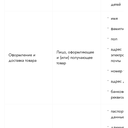
детей
имя
фамилия
пол
адрес
Лицо, оформляющее
Оформление и
электрон
и (или) получающее
доставка товара
почты
товар
номер те
адрес до
банковск
реквизит
паспортн
данные
данные