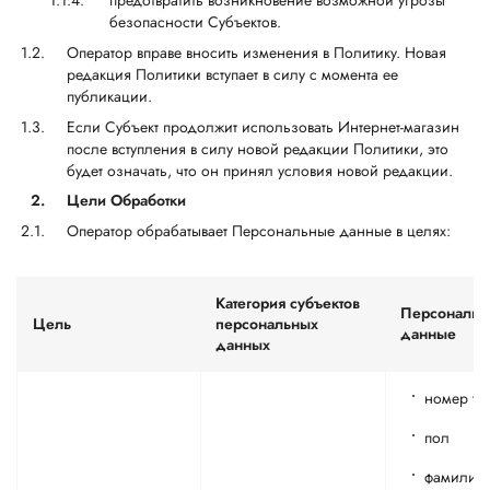
предотвратить возникновение возможной угрозы
безопасности Субъектов.
Оператор вправе вносить изменения в Политику. Новая
редакция Политики вступает в силу с момента ее
публикации.
Если Субъект продолжит использовать Интернет-магазин
после вступления в силу новой редакции Политики, это
будет означать, что он принял условия новой редакции.
2.
Цели Обработки
Оператор обрабатывает Персональные данные в целях:
Категория субъектов
Персональн
Цель
персональных
данные
данных
номер те
пол
фамилия