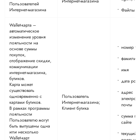
Интернет-магазина
Пользователей
Интернет-магазина
Файлы co
Wallet-карта –
автоматическое
изменение уровня
лояльности на
номер те
основе суммы
покупок,
фамилия
отображение скидки,
коммуникации
имя
интернет-магазина,
бутиков.
дата рож
Карта может
существовать
адрес
одновременно с
Пользователь
электрон
картами бутиков.
Интернет-магазина;
почты
В рамках программы
Клиент бутика
лояльности
сумма по
Пользователю могут
сайте
быть выпущены одна
или несколько
текущий 
Wallet-карт
лояльнос