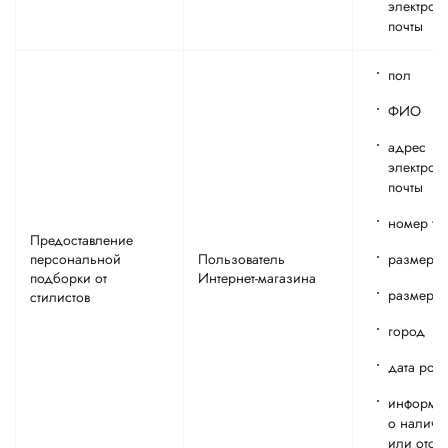
электрон
почты
пол
ФИО
адрес
электрон
почты
номер те
Предоставление
персональной
Пользователь
размер 
подборки от
Интернет-магазина
размер о
стилистов
город
дата рож
информа
о наличи
или отсут