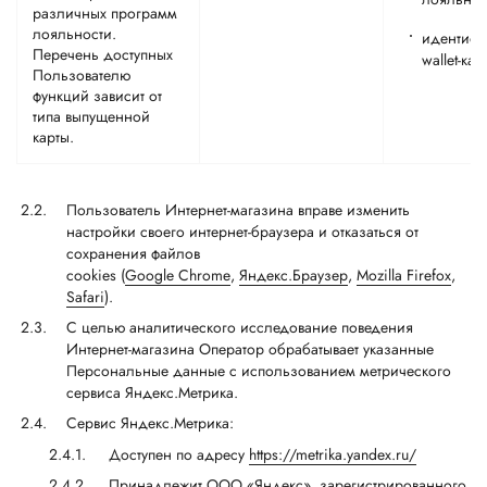
различных программ
лояльности.
идентифи
Перечень доступных
wallet-кар
Пользователю
функций зависит от
типа выпущенной
карты.
Пользователь Интернет-магазина вправе изменить
настройки своего интернет-браузера и отказаться от
сохранения файлов
cookies (
Google Chrome
,
Яндекс.Браузер
,
Mozilla Firefox
,
Safari
).
С целью аналитического исследование поведения
Интернет-магазина Оператор обрабатывает указанные
Персональные данные с использованием метрического
сервиса Яндекс.Метрика.
Сервис Яндекс.Метрика:
Доступен по адресу
https://metrika.yandex.ru/
Принадлежит ООО «Яндекс», зарегистрированного