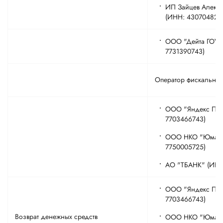
ИП Зайцев Алекс
(ИНН: 430704823
ООО "Дейта ГОУ"
7731390743)
Оператор фискальны
ООО "Яндекс Пэй
7703466743)
ООО НКО "Юмани
7750005725)
АО "ТБАНК" (ИНН
ООО "Яндекс Пэй
7703466743)
Возврат денежных средств
ООО НКО "Юмани