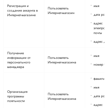
Регистрация и
имя
Пользователь
создание аккаунта в
Интернет-магазин
дата рож
Интернет-магазине
адрес
электрон
почты
адрес до
Получение
имя
информации от
Пользователь
персонального
Интернет-магазина
номер те
менеджера
фамилия
имя
Организация
Пользователь
дата рож
программы
Интернет-магазина
лояльности
адрес