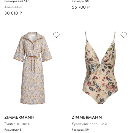
Размеры:
44
46
48
Размеры:
S
M
55 700
руб.
114 300
руб.
80 010
руб.
ZIMMERMANN
ZIMMERMANN
Туника льняная
Купальник сплошной
Размеры:
48
Размеры:
S
M