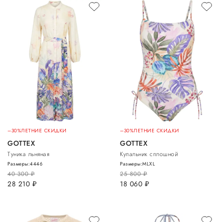
–30%
ЛЕТНИЕ СКИДКИ
–30%
ЛЕТНИЕ СКИДКИ
GOTTEX
GOTTEX
Туника льняная
Купальник сплошной
Размеры:
44
46
Размеры:
M
L
XL
40 300
руб.
25 800
руб.
28 210
руб.
18 060
руб.