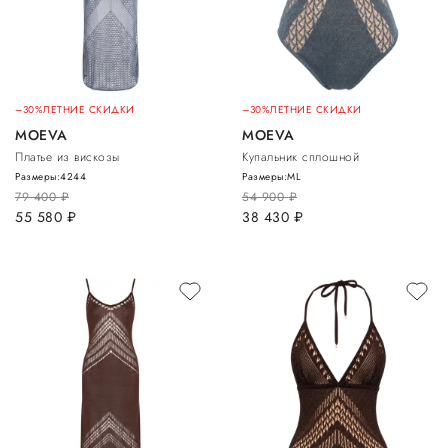
–30%
ЛЕТНИЕ СКИДКИ
–30%
ЛЕТНИЕ СКИДКИ
MOEVA
MOEVA
Платье из вискозы
Купальник сплошной
Размеры:
42
44
Размеры:
M
L
79 400
руб.
54 900
руб.
55 580
руб.
38 430
руб.