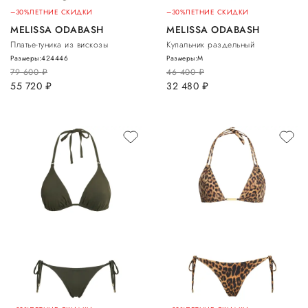
–30%
ЛЕТНИЕ СКИДКИ
–30%
ЛЕТНИЕ СКИДКИ
MELISSA ODABASH
MELISSA ODABASH
Платье-туника из вискозы
Купальник раздельный
Размеры:
42
44
46
Размеры:
M
79 600
руб.
46 400
руб.
55 720
руб.
32 480
руб.