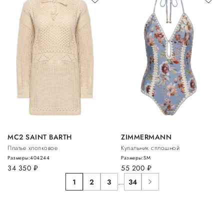
MC2 SAINT BARTH
ZIMMERMANN
Платье хлопковое
Купальник сплошной
Размеры:
40
42
44
Размеры:
S
M
34 350
руб.
55 200
руб.
1
2
3
...
34