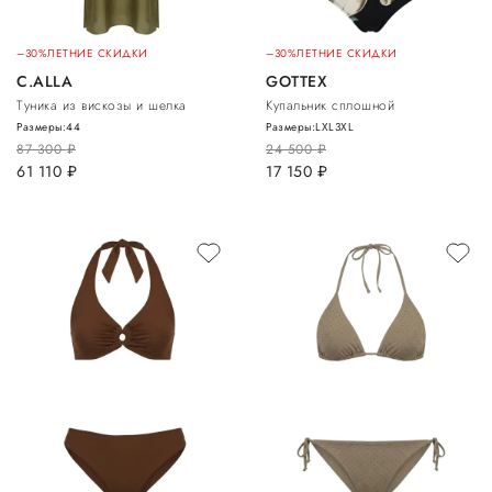
–30%
ЛЕТНИЕ СКИДКИ
–30%
ЛЕТНИЕ СКИДКИ
C.ALLA
GOTTEX
Туника из вискозы и шелка
Купальник сплошной
Размеры:
44
Размеры:
L
XL
3XL
87 300
руб.
24 500
руб.
61 110
руб.
17 150
руб.