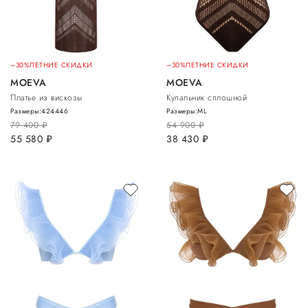
–30%
ЛЕТНИЕ СКИДКИ
–30%
ЛЕТНИЕ СКИДКИ
MOEVA
MOEVA
Платье из вискозы
Купальник сплошной
Размеры:
42
44
46
Размеры:
M
L
79 400
руб.
54 900
руб.
55 580
руб.
38 430
руб.