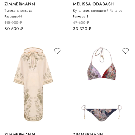
ZIMMERMANN
MELISSA ODABASH
Туника хлопковая
Купальник сплошной Panarea
Размеры:
44
Размеры:
S
115 000
руб.
47 600
руб.
80 500
руб.
33 320
руб.
ZIMMERMANN
ZIMMERMANN