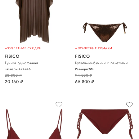
–30%
ЛЕТНИЕ СКИДКИ
–30%
ЛЕТНИЕ СКИДКИ
FISICO
FISICO
Туника однотонная
Купальник-бикини с пайетками
Размеры:
42
44
46
Размеры:
S
M
28 800
руб.
94 000
руб.
20 160
руб.
65 800
руб.