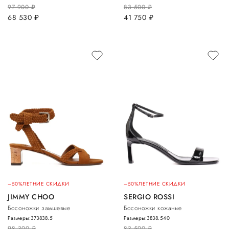
97 900
руб.
83 500
руб.
68 530
руб.
41 750
руб.
–50%
ЛЕТНИЕ СКИДКИ
–50%
ЛЕТНИЕ СКИДКИ
JIMMY CHOO
SERGIO ROSSI
Босоножки замшевые
Босоножки кожаные
Размеры:
37
38
38.5
Размеры:
38
38.5
40
98 300
руб.
83 500
руб.