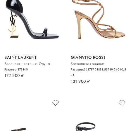
SAINT LAURENT
GIANVITO ROSSI
Босоножки кожаные Opyum
Босоножки кожаные
Размеры:
37
38
40
Размеры:
36
37
37.5
38
38.5
39
39.5
40
40.5
172 200
руб.
41
131 900
руб.