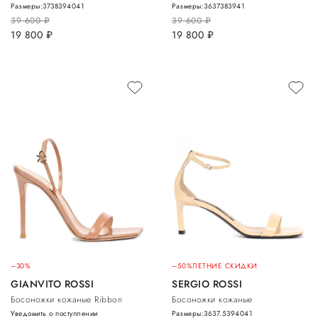
Размеры:
37
38
39
40
41
Размеры:
36
37
38
39
41
39 600
руб.
39 600
руб.
19 800
руб.
19 800
руб.
–30%
–50%
ЛЕТНИЕ СКИДКИ
GIANVITO ROSSI
SERGIO ROSSI
Босоножки кожаные Ribbon
Босоножки кожаные
Уведомить о поступлении
Размеры:
36
37.5
39
40
41