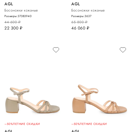
AGL
AGL
Босоножки кожаные
Босоножки кожаные
Размеры:
37
38
39
40
Размеры:
36
37
44 600
руб.
65 800
руб.
22 300
руб.
46 060
руб.
–50%
ЛЕТНИЕ СКИДКИ
–50%
ЛЕТНИЕ СКИДКИ
AGL
AGL