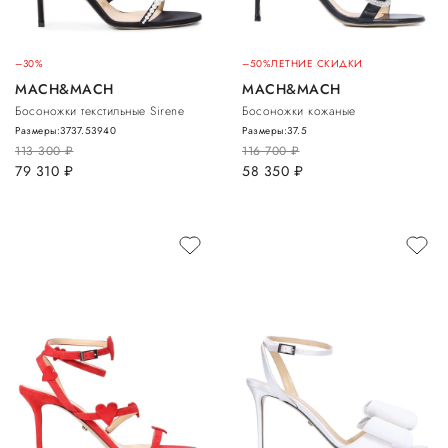
–30%
–50%
ЛЕТНИЕ СКИДКИ
MACH&MACH
MACH&MACH
Босоножки текстильные Sirene
Босоножки кожаные
Размеры:
37
37.5
39
40
Размеры:
37.5
113 300
руб.
116 700
руб.
79 310
руб.
58 350
руб.