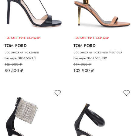
–30%
ЛЕТНИЕ СКИДКИ
–30%
ЛЕТНИЕ СКИДКИ
TOM FORD
TOM FORD
Босоножки кожаные
Босоножки кожаные Padlock
Размеры:
38
38.5
39
40
Размеры:
36
37.5
38.5
39
115 000
руб.
147 000
руб.
80 500
руб.
102 900
руб.