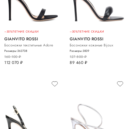
–30%
ЛЕТНИЕ СКИДКИ
–30%
ЛЕТНИЕ СКИДКИ
GIANVITO ROSSI
GIANVITO ROSSI
Босоножки текстильные Adore
Босоножки кожаные Bijoux
Размеры:
36
37
38
Размеры:
38
39
160 100
руб.
127 800
руб.
112 070
руб.
89 460
руб.