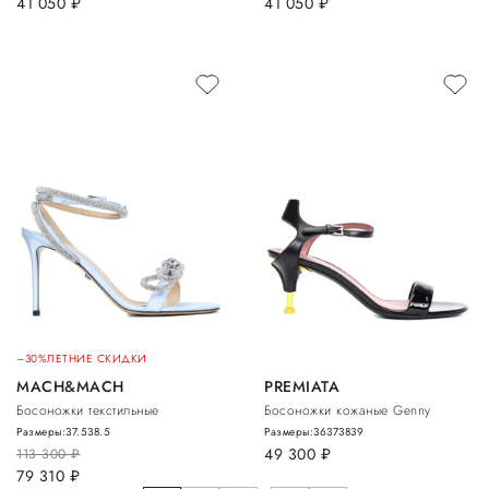
41 050
руб.
41 050
руб.
–30%
ЛЕТНИЕ СКИДКИ
MACH&MACH
PREMIATA
Босоножки текстильные
Босоножки кожаные Genny
Размеры:
37.5
38.5
Размеры:
36
37
38
39
49 300
руб.
113 300
руб.
79 310
руб.