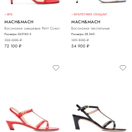
–30%
–50%
ЛЕТНИЕ СКИДКИ
MACH&MACH
MACH&MACH
Босоножки замшевые Petit Coeur
Босоножки текстильные
Размеры:
36
37
40.5
Размеры:
38.5
40
103 000
руб.
109 800
руб.
72 100
руб.
54 900
руб.