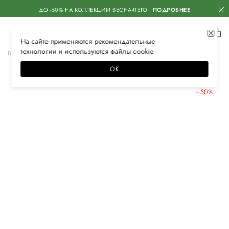
ДО -50% НА КОЛЛЕКЦИИ ВЕСНА-ЛЕТО
ПОДРОБНЕЕ
На сайте применяются
рекомендательные
технологии
и используются файлы
сооkiе
Главная
Женская
Обувь
Босоножки
ОК
ЛЕТНИЕ СКИДКИ
–50%