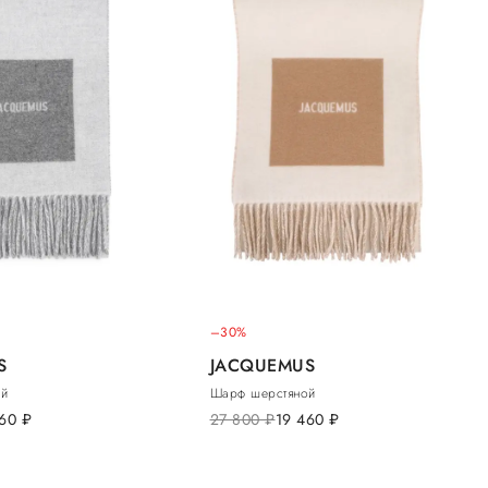
–30%
S
JACQUEMUS
ой
Шарф шерстяной
460
руб.
27 800
руб.
19 460
руб.