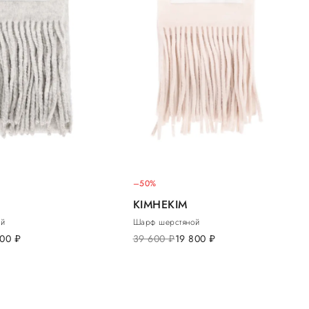
–50%
KIMHEKIM
ой
Шарф шерстяной
800
руб.
39 600
руб.
19 800
руб.