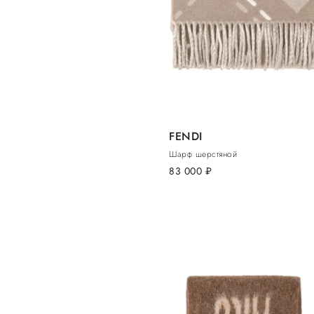
FENDI
Шарф шерстяной
83 000
руб.