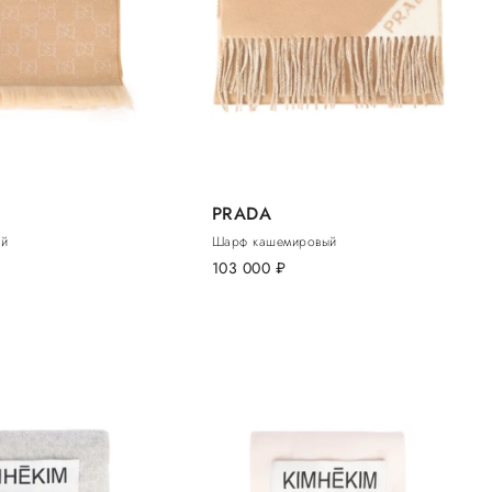
PRADA
ой
Шарф кашемировый
103 000
руб.