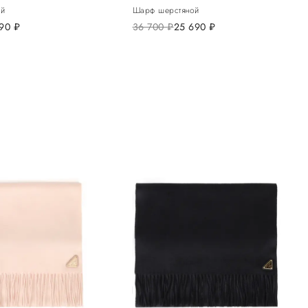
ой
Шарф шерстяной
490
руб.
36 700
руб.
25 690
руб.