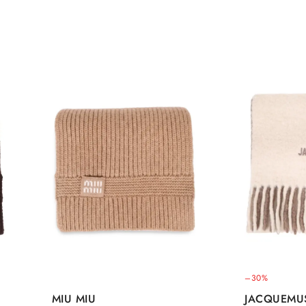
–30%
MIU MIU
JACQUEMU