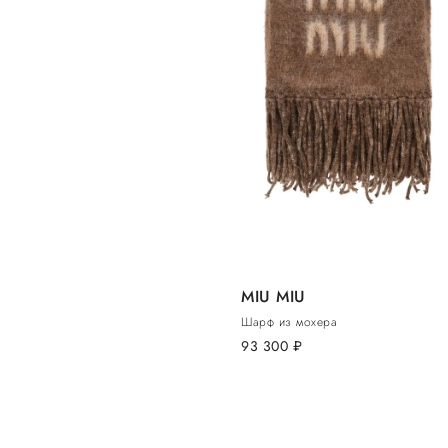
MIU MIU
Шарф из мохера
93 300
руб.