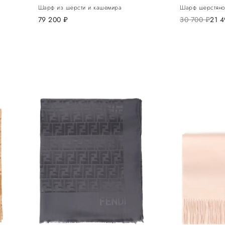
Шарф из шерсти и кашемира
Шарф шерстян
79 200
руб.
30 700
руб.
21 