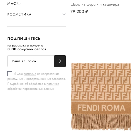
МАСКИ
Шарф из шерсти и кашемира
79 200
руб.
КОСМЕТИКА
ПОДПИШИТЕСЬ
на рассылку и получите
3000 бонусных баллов
Я даю
согласие
на направление
рекламных и информационных рассылок.
Подробнее об обработке в
политике
обработки персональных данных