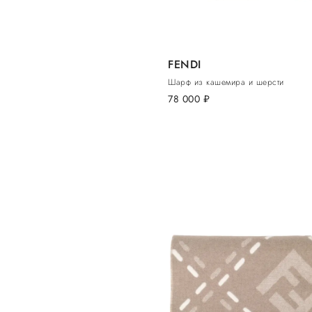
FENDI
Шарф из кашемира и шерсти
78 000
руб.