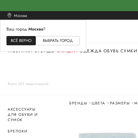
Москва
Ваш город
Москва
?
ЖЕНСКОЕ
МУЖСКОЕ
ДЕТСКОЕ
ВСЁ ВЕРНО
ВЫБРАТЬ ГОРОД
НОВИНКИ
БРЕНДЫ
СКИДКИ
ОДЕЖДА
ОБУВЬ
СУМКИ
Всего 557 предложений
БРЕНДЫ
ЦВЕТА
РАЗМЕРЫ
М
АКСЕССУАРЫ
ДЛЯ ОБУВИ И
СУМОК
БРЕЛОКИ