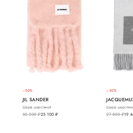
–50%
–30%
JIL SANDER
JACQUEMU
Шарф шерстяной
Шарф шерстян
50 200
руб.
25 100
руб.
27 800
руб.
19 