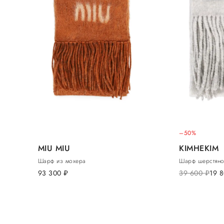
–50%
MIU MIU
KIMHEKIM
Шарф из мохера
Шарф шерстян
93 300
руб.
39 600
руб.
19 