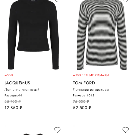
–50%
–30%
ЛЕТНИЕ СКИДКИ
JACQUEMUS
TOM FORD
Лонгслив хлопковый
Лонгслив из вискозы
Размеры:
44
Размеры:
40
42
25 700
руб.
75 000
руб.
12 850
руб.
52 500
руб.