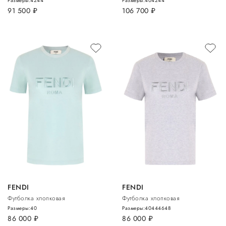
Размеры:
42
44
Размеры:
40
42
44
91 500
руб.
106 700
руб.
FENDI
FENDI
Футболка хлопковая
Футболка хлопковая
Размеры:
40
Размеры:
40
44
46
48
86 000
руб.
86 000
руб.