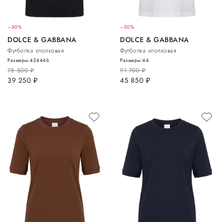
–50%
–50%
DOLCE & GABBANA
DOLCE & GABBANA
Футболка хлопковая
Футболка хлопковая
Размеры:
42
44
46
Размеры:
44
78 500
руб.
91 700
руб.
39 250
руб.
45 850
руб.