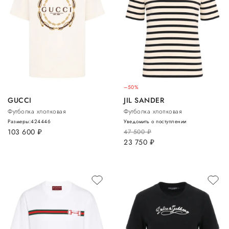
–50%
GUCCI
JIL SANDER
Футболка хлопковая
Футболка хлопковая
Размеры:
42
44
46
Уведомить о поступлении
103 600
руб.
47 500
руб.
23 750
руб.