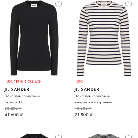
–50%
ЛЕТНИЕ СКИДКИ
–50%
JIL SANDER
JIL SANDER
Лонгслив хлопковый
Лонгслив хлопковый
Размеры:
44
Уведомить о поступлении
83 200
руб.
43 600
руб.
41 600
руб.
21 800
руб.