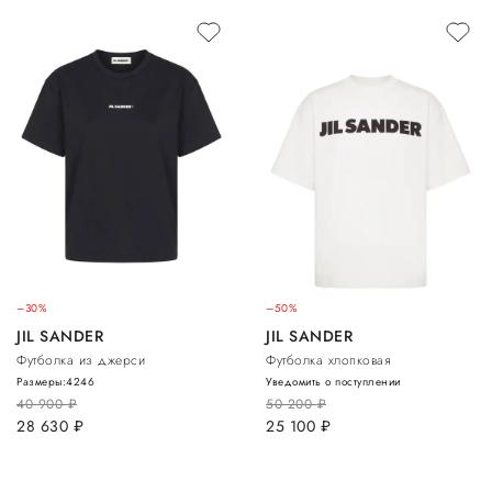
–30%
–50%
JIL SANDER
JIL SANDER
Футболка из джерси
Футболка хлопковая
Размеры:
42
46
Уведомить о поступлении
40 900
руб.
50 200
руб.
28 630
руб.
25 100
руб.