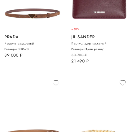
–30%
PRADA
JIL SANDER
Ремень замшевый
Картхолдер кожаный
Размеры:
80
85
90
Размеры:
Один размер
89 000
руб.
30 700
руб.
21 490
руб.