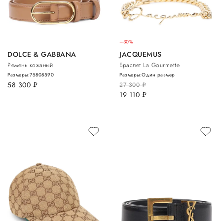
–30%
DOLCE & GABBANA
JACQUEMUS
Ремень кожаный
Браслет La Gourmette
Размеры:
75
80
85
90
Размеры:
Один размер
58 300
руб.
27 300
руб.
19 110
руб.