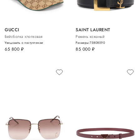
GUCCI
SAINT LAURENT
Бейсболка хлопковая
Ремень кожаный
Уведомить о поступлении
Размеры:
75
80
85
90
65 800
руб.
85 000
руб.