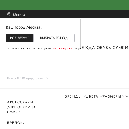
Москва
Ваш город
Москва
?
ЖЕНСКОЕ
МУЖСКОЕ
ДЕТСКОЕ
ВСЁ ВЕРНО
ВЫБРАТЬ ГОРОД
НОВИНКИ
БРЕНДЫ
СКИДКИ
ОДЕЖДА
ОБУВЬ
СУМКИ
Всего 8 110 предложений
БРЕНДЫ
ЦВЕТА
РАЗМЕРЫ
М
АКСЕССУАРЫ
ДЛЯ ОБУВИ И
СУМОК
БРЕЛОКИ