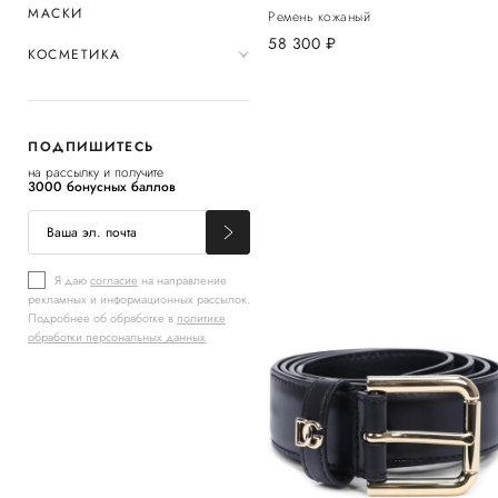
МАСКИ
Ремень кожаный
58 300
руб.
КОСМЕТИКА
ПОДПИШИТЕСЬ
на рассылку и получите
3000 бонусных баллов
Я даю
согласие
на направление
рекламных и информационных рассылок.
Подробнее об обработке в
политике
обработки персональных данных