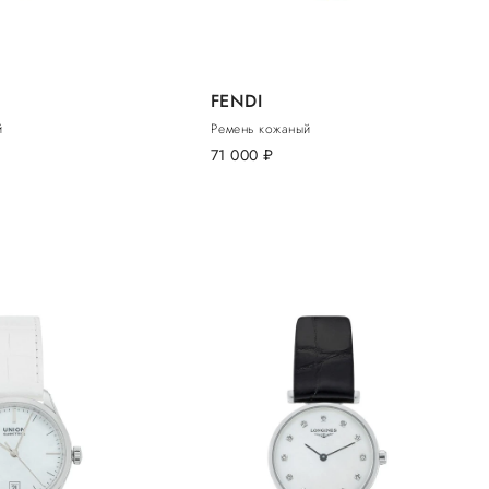
FENDI
й
Ремень кожаный
71 000
руб.