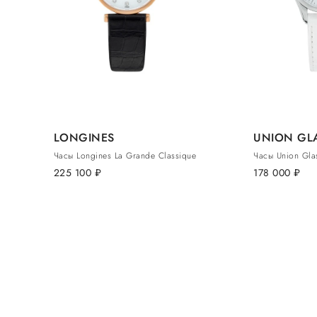
LONGINES
UNION GL
Часы Longines La Grande Classique
Часы Union Glas
225 100
руб.
178 000
руб.