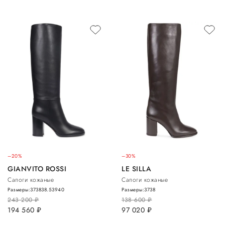
–20%
–30%
GIANVITO ROSSI
LE SILLA
Сапоги кожаные
Сапоги кожаные
Размеры:
37
38
38.5
39
40
Размеры:
37
38
243 200
руб.
138 600
руб.
194 560
руб.
97 020
руб.