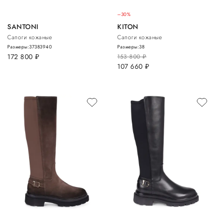
–30%
SANTONI
KITON
Сапоги кожаные
Сапоги кожаные
Размеры:
37
38
39
40
Размеры:
38
172 800
руб.
153 800
руб.
107 660
руб.