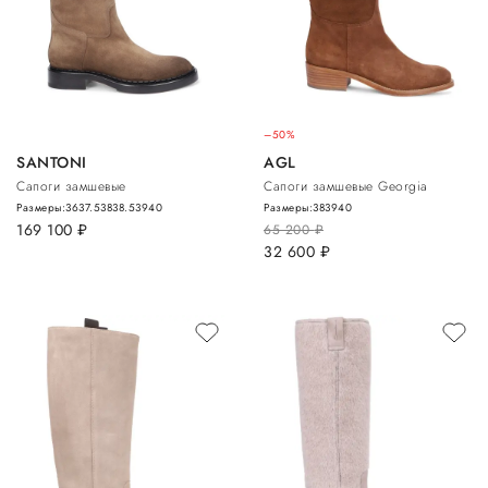
–50%
SANTONI
AGL
Сапоги замшевые
Сапоги замшевые Georgia
Размеры:
36
37.5
38
38.5
39
40
Размеры:
38
39
40
169 100
руб.
65 200
руб.
32 600
руб.