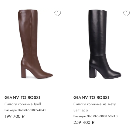
GIANVITO ROSSI
GIANVITO ROSSI
Сапоги кожаные Lyell
Сапоги кожаные на меху
Santiago
Размеры:
36
37
37.5
38
39
40
41
199 700
руб.
Размеры:
36
37
37.5
38
38.5
39
40
259 400
руб.