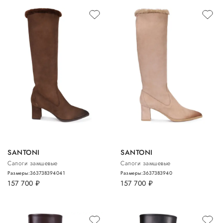
SANTONI
SANTONI
Сапоги замшевые
Сапоги замшевые
Размеры:
36
37
38
39
40
41
Размеры:
36
37
38
39
40
157 700
руб.
157 700
руб.