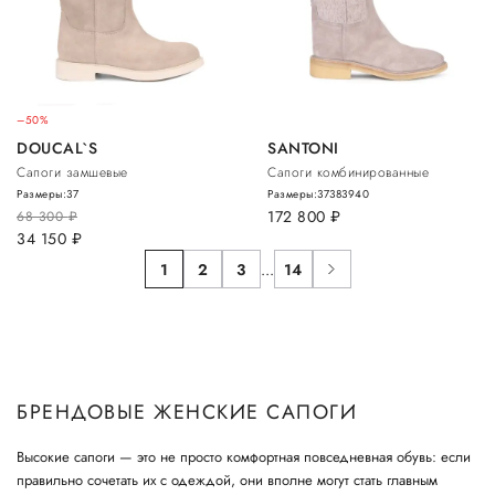
–50%
DOUCAL`S
SANTONI
Сапоги замшевые
Сапоги комбинированные
Размеры:
37
Размеры:
37
38
39
40
172 800
руб.
68 300
руб.
34 150
руб.
1
2
3
...
14
БРЕНДОВЫЕ ЖЕНСКИЕ САПОГИ
Высокие сапоги — это не просто комфортная повседневная обувь: если
правильно сочетать их с одеждой, они вполне могут стать главным