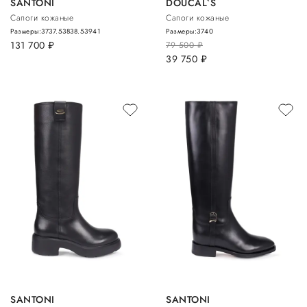
SANTONI
DOUCAL`S
Сапоги кожаные
Сапоги кожаные
Размеры:
37
37.5
38
38.5
39
41
Размеры:
37
40
131 700
руб.
79 500
руб.
39 750
руб.
SANTONI
SANTONI