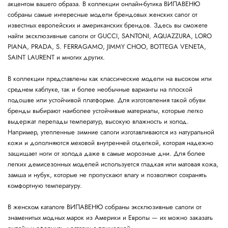
акцентом вашего образа. В коллекции онлайн-бутика ВИПАВЕНЮ
собраны самые интересные модели брендовых женских сапог от
известных европейских и американских брендов. Здесь вы сможете
найти эксклюзивные сапоги от GUCCI, SANTONI, AQUAZZURA, LORO
PIANA, PRADA, S. FERRAGAMO, JIMMY CHOO, BOTTEGA VENETA,
SAINT LAURENT и многих других.
В коллекции представлены как классические модели на высоком или
среднем каблуке, так и более необычные варианты на плоской
подошве или устойчивой платформе. Для изготовления такой обуви
бренды выбирают наиболее устойчивые материалы, которые легко
выдержат перепады температур, высокую влажность и холод.
Например, утепленные зимние сапоги изготавливаются из натуральной
кожи и дополняются меховой внутренней отделкой, которая надежно
защищает ноги от холода даже в самые морозные дни. Для более
легких демисезонных моделей используется гладкая или матовая кожа,
замша и нубук, которые не пропускают влагу и позволяют сохранять
комфортную температуру.
В женском каталоге ВИПАВЕНЮ собраны эксклюзивные сапоги от
знаменитых модных марок из Америки и Европы — их можно заказать