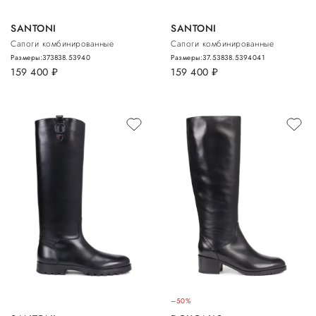
SANTONI
SANTONI
Сапоги комбинированные
Сапоги комбинированные
Размеры:
37
38
38.5
39
40
Размеры:
37.5
38
38.5
39
40
41
159 400
руб.
159 400
руб.
–50%