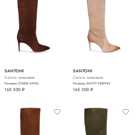
SANTONI
SANTONI
Сапоги замшевые
Сапоги замшевые
Размеры:
37
38
38.5
39
40
Размеры:
36
37
37.5
38
39
40
165 300
руб.
165 300
руб.