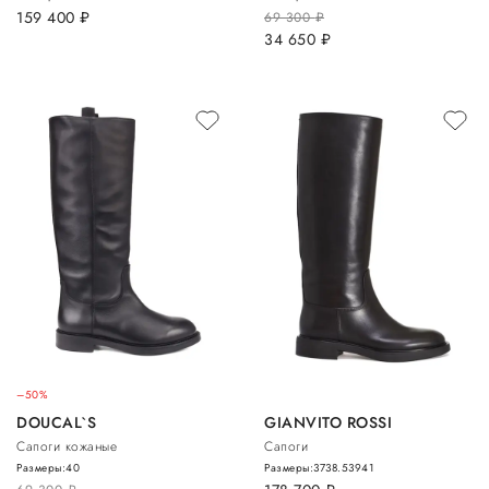
159 400
руб.
69 300
руб.
34 650
руб.
–50%
DOUCAL`S
GIANVITO ROSSI
Сапоги кожаные
Сапоги
Размеры:
40
Размеры:
37
38.5
39
41