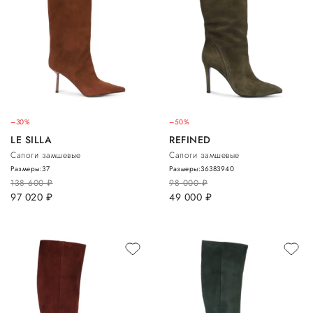
–30%
–50%
LE SILLA
REFINED
Сапоги замшевые
Сапоги замшевые
Размеры:
37
Размеры:
36
38
39
40
138 600
руб.
98 000
руб.
97 020
руб.
49 000
руб.