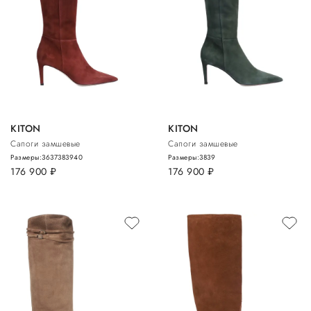
KITON
KITON
Сапоги замшевые
Сапоги замшевые
Размеры:
36
37
38
39
40
Размеры:
38
39
176 900
руб.
176 900
руб.