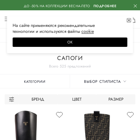
ДО -50% НА КОЛЛЕКЦИИ ВЕСНА-ЛЕТО
ПОДРОБНЕЕ
На сайте применяются
рекомендательные
технологии
и используются файлы
сооkiе
ЖЕНСКОЕ
МУЖСКОЕ
ДЕТСКОЕ
ОК
Главная
Женское
Обувь
САПОГИ
Всего 525 предложений
ВЫБОР СТИЛИСТА
КАТЕГОРИИ
БРЕНД
ЦВЕТ
РАЗМЕР