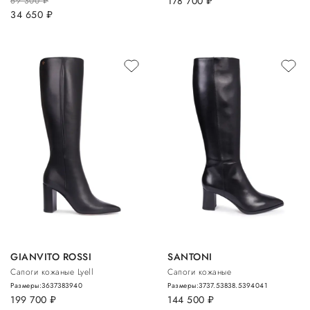
178 700
руб.
69 300
руб.
34 650
руб.
GIANVITO ROSSI
SANTONI
Сапоги кожаные Lyell
Сапоги кожаные
Размеры:
36
37
38
39
40
Размеры:
37
37.5
38
38.5
39
40
41
199 700
руб.
144 500
руб.