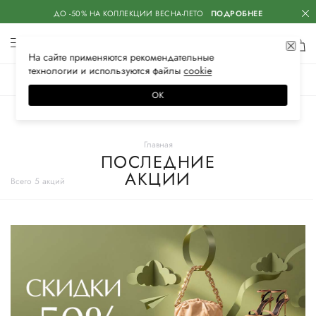
ДО -50% НА КОЛЛЕКЦИИ ВЕСНА-ЛЕТО
ПОДРОБНЕЕ
На сайте применяются
рекомендательные
технологии
и используются файлы
сооkiе
ЖЕНСКОЕ
МУЖСКОЕ
ДЕТСКОЕ
ОК
Главная
ПОСЛЕДНИЕ
АКЦИИ
Всего 5 акций