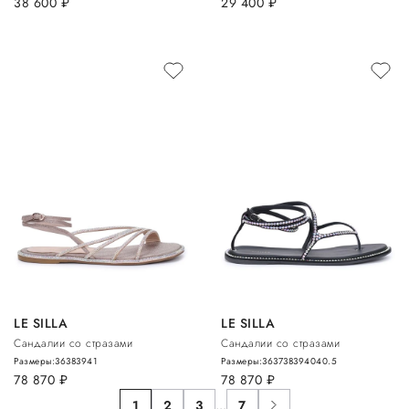
38 600
руб.
29 400
руб.
LE SILLA
LE SILLA
Сандалии со стразами
Сандалии со стразами
Размеры:
36
38
39
41
Размеры:
36
37
38
39
40
40.5
78 870
руб.
78 870
руб.
1
2
3
...
7