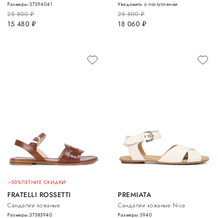
Размеры:
37
39
40
41
Уведомить о поступлении
25 800
руб.
25 800
руб.
15 480
руб.
18 060
руб.
–50%
ЛЕТНИЕ СКИДКИ
FRATELLI ROSSETTI
PREMIATA
Сандалии кожаные
Сандалии кожаные Nice
Размеры:
37
38
39
40
Размеры:
39
40