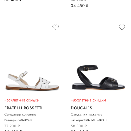
34 450
руб.
–50%
ЛЕТНИЕ СКИДКИ
–50%
ЛЕТНИЕ СКИДКИ
FRATELLI ROSSETTI
DOUCAL`S
Сандалии кожаные
Сандалии кожаные
Размеры:
36
37
39
40
Размеры:
37
37.5
38.5
39
40
77 200
руб.
58 800
руб.