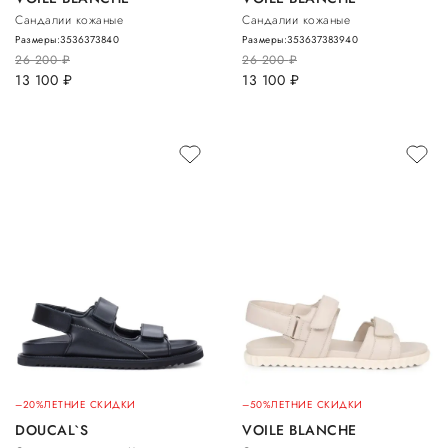
Сандалии кожаные
Сандалии кожаные
Размеры:
35
36
37
38
40
Размеры:
35
36
37
38
39
40
26 200
руб.
26 200
руб.
13 100
руб.
13 100
руб.
–20%
ЛЕТНИЕ СКИДКИ
–50%
ЛЕТНИЕ СКИДКИ
DOUCAL`S
VOILE BLANCHE