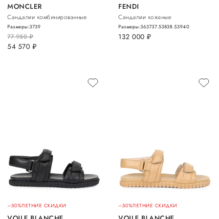
MONCLER
FENDI
Сандалии комбинированные
Сандалии кожаные
Размеры:
37
39
Размеры:
36
37
37.5
38
38.5
39
40
132 000
руб.
77 950
руб.
54 570
руб.
–50%
ЛЕТНИЕ СКИДКИ
–50%
ЛЕТНИЕ СКИДКИ
VOILE BLANCHE
VOILE BLANCHE