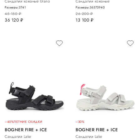
Сандалии кожаные Urano
Сандалии кожаные
Размеры:
37
41
Размеры:
36
37
39
40
45 150
руб.
26 200
руб.
36 120
руб.
13 100
руб.
–40%
ЛЕТНИЕ СКИДКИ
–30%
BOGNER FIRE + ICE
BOGNER FIRE + ICE
Сандалии Lake
Сандалии Lake