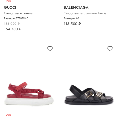
–10%
GUCCI
BALENCIAGA
Сандалии кожаные
Сандалии текстильные Tourist
Размеры:
37
38
39
40
Размеры:
40
113 500
руб.
183 090
руб.
164 780
руб.
–30%