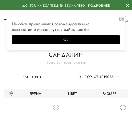
ДО -50% НА КОЛЛЕКЦИИ ВЕСНА-ЛЕТО
ПОДРОБНЕЕ
На сайте применяются
рекомендательные
технологии
и используются файлы
сооkiе
ЖЕНСКОЕ
МУЖСКОЕ
ДЕТСКОЕ
ОК
Главная
Женское
Обувь
САНДАЛИИ
Всего 264 предложения
ВЫБОР СТИЛИСТА
КАТЕГОРИИ
БРЕНД
ЦВЕТ
РАЗМЕР