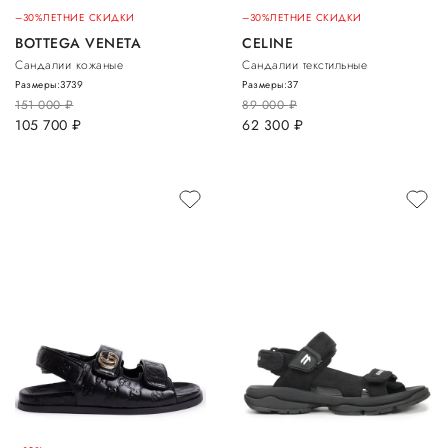
–30%
ЛЕТНИЕ СКИДКИ
–30%
ЛЕТНИЕ СКИДКИ
BOTTEGA VENETA
CELINE
Сандалии кожаные
Сандалии текстильные
Размеры:
37
39
Размеры:
37
151 000
руб.
89 000
руб.
105 700
руб.
62 300
руб.