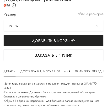
(скидка до 1 500 рублей) при оплате
СПЛИТ
Размер
Таблица размеров
INT 37
ДОБАВИТЬ В КОРЗИНУ
ЗАКАЗАТЬ В 1 КЛИК
ДЕТАЛИ
ДОСТАВКА В Г. МОСКВА ОТ 1 ДНЯ
ПРИМЕРКА ПЕРЕД П
-Золотистые сандалии из металлизированной гладкой наппы от GIANVITO
ROSSI.
-Пара в исполнении Джанвито Росси сделает повседневный образ ярче
благодаря миниатюрным бусинам.
-Обувь с T-образной перемычкой для большого пальца фиксируется на ноге