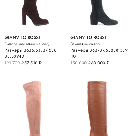
GIANVITO ROSSI
GIANVITO ROSSI
Сапоги замшевые на меху
Замшевые сапоги
Размеры:
36
36.5
37
37.5
38
Размеры:
36
37
37.5
38
38.5
39
38.5
39
40
40
191 700
руб.
57 510
руб.
150 000
руб.
60 000
руб.