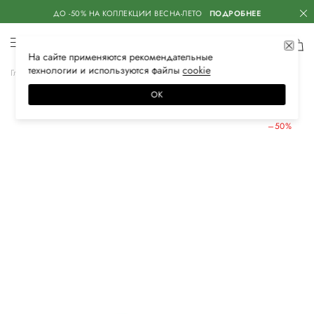
ДО -50% НА КОЛЛЕКЦИИ ВЕСНА-ЛЕТО
ПОДРОБНЕЕ
На сайте применяются
рекомендательные
технологии
и используются файлы
сооkiе
Главная
Женская
Обувь
Сандалии
ОК
ЛЕТНИЕ СКИДКИ
–50%