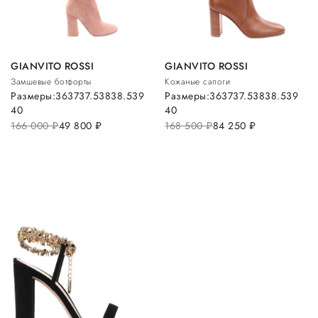
GIANVITO ROSSI
GIANVITO ROSSI
Замшевые ботфорты
Кожаные сапоги
Размеры:
36
37
37.5
38
38.5
39
Размеры:
36
37
37.5
38
38.5
39
40
40
166 000
руб.
49 800
руб.
168 500
руб.
84 250
руб.