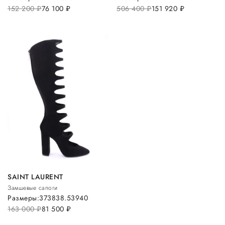
152 200
руб.
76 100
руб.
506 400
руб.
151 920
руб.
SAINT LAURENT
Замшевые сапоги
Размеры:
37
38
38.5
39
40
163 000
руб.
81 500
руб.