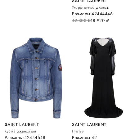
SAINT LAURENT
Укороченные джинсы
Размеры:
42
44
44
46
47 300
руб.
18 920
руб.
SAINT LAURENT
SAINT LAURENT
Куртка джинсовая
Платье
Размеры:
42
44
46
48
Размеры:
42