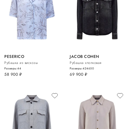
PESERICO
JACOB COHEN
Рубашка из вискозы
Рубашка хлопковая
Размеры:
44
Размеры:
42
46
50
58 900
руб.
69 900
руб.