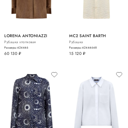
LORENA ANTONIAZZI
MC2 SAINT BARTH
Рубашка хлопковая
Рубашка
Размеры:
42
44
46
Размеры:
42
44
46
48
60 130
руб.
15 120
руб.