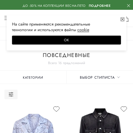
ДО -50% НА КОЛЛЕКЦИИ ВЕСНА-ЛЕТО
ПОДРОБНЕЕ
На сайте применяются
рекомендательные
технологии
и используются файлы
сооkiе
ЖЕНСКОЕ
МУЖСКОЕ
ДЕТСКОЕ
ОК
Главная
Женское
Одежда
Рубашки
ПОВСЕДНЕВНЫЕ
Всего 16 предложений
ВЫБОР СТИЛИСТА
КАТЕГОРИИ