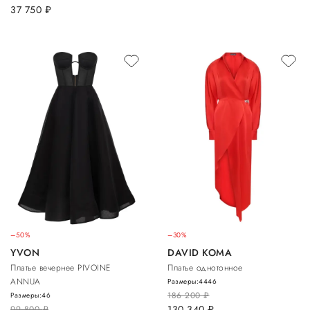
37 750
руб.
–50%
–30%
YVON
DAVID KOMA
Платье вечернее PIVOINE
Платье однотонное
ANNUA
Размеры:
44
46
186 200
руб.
Размеры:
46
130 340
руб.
99 800
руб.