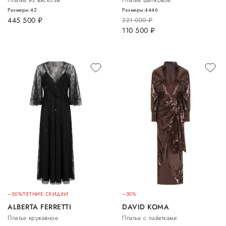
Размеры:
42
Размеры:
44
46
445 500
руб.
221 000
руб.
110 500
руб.
–50%
ЛЕТНИЕ СКИДКИ
–30%
ALBERTA FERRETTI
DAVID KOMA
Платье кружевное
Платье с пайетками