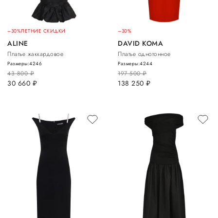
–30%
ЛЕТНИЕ СКИДКИ
–30%
ALINE
DAVID KOMA
Платье жаккардовое
Платье однотонное
Размеры:
42
46
Размеры:
42
44
43 800
руб.
197 500
руб.
30 660
руб.
138 250
руб.