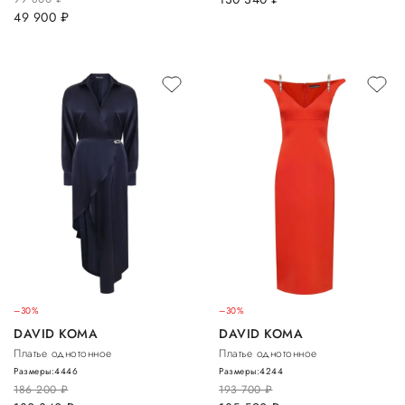
49 900
руб.
–30%
–30%
DAVID KOMA
DAVID KOMA
Платье однотонное
Платье однотонное
Размеры:
44
46
Размеры:
42
44
186 200
руб.
193 700
руб.