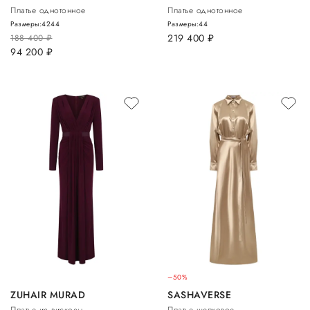
Платье однотонное
Платье однотонное
Размеры:
42
44
Размеры:
44
219 400
руб.
188 400
руб.
94 200
руб.
–50%
ZUHAIR MURAD
SASHAVERSE
Платье из вискозы
Платье шелковое