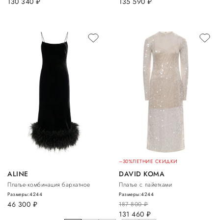
130 340
руб.
135 590
руб.
–30%
ЛЕТНИЕ СКИДКИ
ALINE
DAVID KOMA
Платье-комбинация бархатное
Платье с пайетками
Размеры:
42
44
Размеры:
42
44
46 300
руб.
187 800
руб.
131 460
руб.