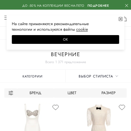
ДО -50% НА КОЛЛЕКЦИИ ВЕСНА-ЛЕТО
ПОДРОБНЕЕ
На сайте применяются
рекомендательные
технологии
и используются файлы
сооkiе
ЖЕНСКОЕ
МУЖСКОЕ
ДЕТСКОЕ
ОК
Главная
Женское
Одежда
Платья
ВЕЧЕРНИЕ
Всего 1 371 предложение
ВЫБОР СТИЛИСТА
КАТЕГОРИИ
БРЕНД
ЦВЕТ
РАЗМЕР