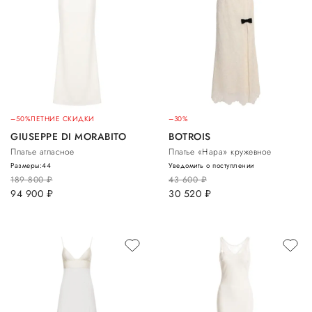
–50%
ЛЕТНИЕ СКИДКИ
–30%
GIUSEPPE DI MORABITO
BOTROIS
Платье атласное
Платье «Нара» кружевное
Размеры:
44
Уведомить о поступлении
189 800
руб.
43 600
руб.
94 900
руб.
30 520
руб.