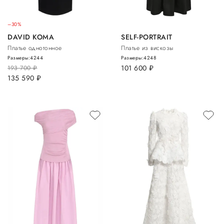
–30%
DAVID KOMA
SELF-PORTRAIT
Платье однотонное
Платье из вискозы
Размеры:
42
44
Размеры:
42
48
101 600
руб.
193 700
руб.
135 590
руб.