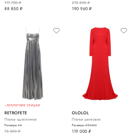
177 700
руб.
272 800
руб.
88 850
руб.
190 960
руб.
–50%
ЛЕТНИЕ СКИДКИ
RETROFETE
OLOLOL
Платье однотонное
Платье шелковое
Размеры:
44
Размеры:
42
44
46
119 000
руб.
75 500
руб.