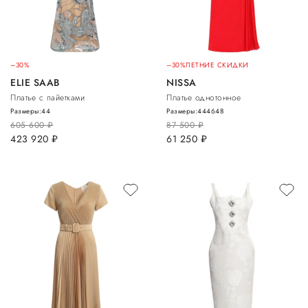
–30%
–30%
ЛЕТНИЕ СКИДКИ
ELIE SAAB
NISSA
Платье с пайетками
Платье однотонное
Размеры:
44
Размеры:
44
46
48
605 600
руб.
87 500
руб.
423 920
руб.
61 250
руб.