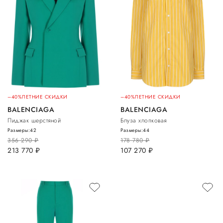
–40%
ЛЕТНИЕ СКИДКИ
–40%
ЛЕТНИЕ СКИДКИ
BALENCIAGA
BALENCIAGA
Пиджак шерстяной
Блуза хлопковая
Размеры:
42
Размеры:
44
356 290
руб.
178 780
руб.
213 770
руб.
107 270
руб.