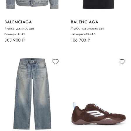
BALENCIAGA
BALENCIAGA
Куртка джинсовая
Футболка хлопковая
Размеры:
40
42
Размеры:
42
44
46
303 900
руб.
106 700
руб.