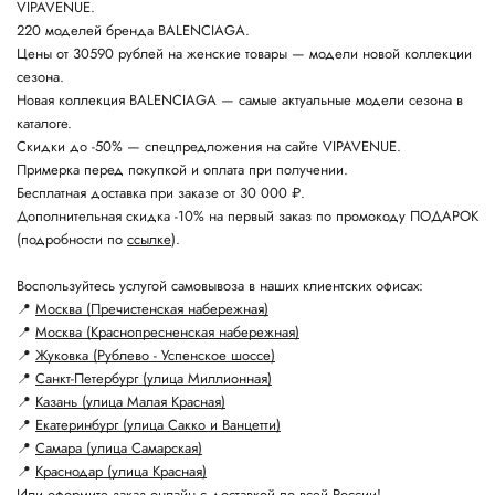
VIPAVENUE.
220 моделей бренда BALENCIAGA.
Цены от 30590 рублей на женские товары — модели новой коллекции
сезона.
Новая коллекция BALENCIAGA — самые актуальные модели сезона в
каталоге.
Скидки до -50% — спецпредложения на сайте VIPAVENUE.
Примерка перед покупкой и оплата при получении.
Бесплатная доставка при заказе от 30 000 ₽.
Дополнительная скидка -10% на первый заказ по промокоду ПОДАРОК
(подробности по
ссылке
).
Воспользуйтесь услугой самовывоза в наших клиентских офисах:
📍
Москва (Пречистенская набережная)
📍
Москва (Краснопресненская набережная)
📍
Жуковка (Рублево - Успенское шоссе)
📍
Санкт-Петербург (улица Миллионная)
📍
Казань (улица Малая Красная)
📍
Екатеринбург (улица Сакко и Ванцетти)
📍
Самара (улица Самарская)
📍
Краснодар (улица Красная)
Или оформите заказ онлайн с доставкой по всей России!