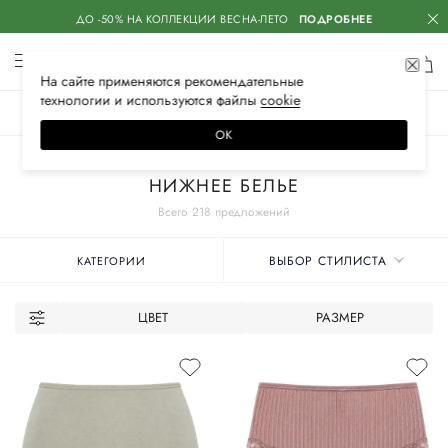
ДО -50% НА КОЛЛЕКЦИИ ВЕСНА-ЛЕТО
ПОДРОБНЕЕ
На сайте применяются
рекомендательные
технологии
и используются файлы
сооkiе
ЖЕНСКОЕ
МУЖСКОЕ
ДЕТСКОЕ
ОК
Главная
Женские бренды
ZIMMERLI
НИЖНЕЕ БЕЛЬЕ
Всего 218 предложений
ВЫБОР СТИЛИСТА
КАТЕГОРИИ
ЦВЕТ
РАЗМЕР