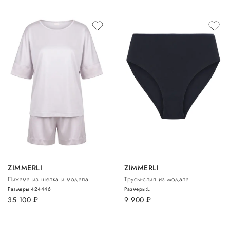
ZIMMERLI
ZIMMERLI
Пижама из шелка и модала
Трусы-слип из модала
Размеры:
42
44
46
Размеры:
L
35 100
руб.
9 900
руб.