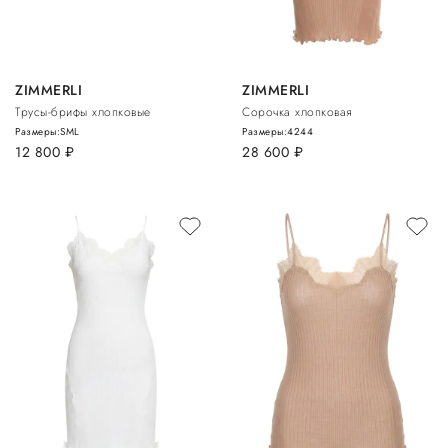
ZIMMERLI
ZIMMERLI
Трусы-брифы хлопковые
Сорочка хлопковая
Размеры:
S
M
L
Размеры:
42
44
12 800
руб.
28 600
руб.