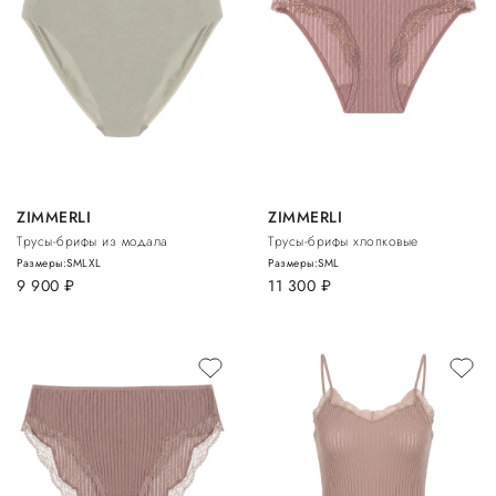
ZIMMERLI
ZIMMERLI
Трусы-брифы из модала
Трусы-брифы хлопковые
Размеры:
S
M
L
XL
Размеры:
S
M
L
9 900
руб.
11 300
руб.