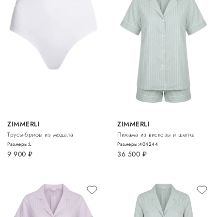
ZIMMERLI
ZIMMERLI
Трусы-брифы из модала
Пижама из вискозы и шелка
Размеры:
L
Размеры:
40
42
44
9 900
руб.
36 500
руб.