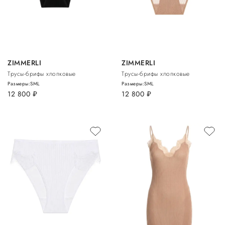
ZIMMERLI
ZIMMERLI
Трусы-брифы хлопковые
Трусы-брифы хлопковые
Размеры:
S
M
L
Размеры:
S
M
L
12 800
руб.
12 800
руб.