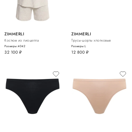
ZIMMERLI
ZIMMERLI
Костюм из лиоцелла
Трусы-шорты хлопковые
Размеры:
40
42
Размеры:
L
32 100
руб.
12 800
руб.