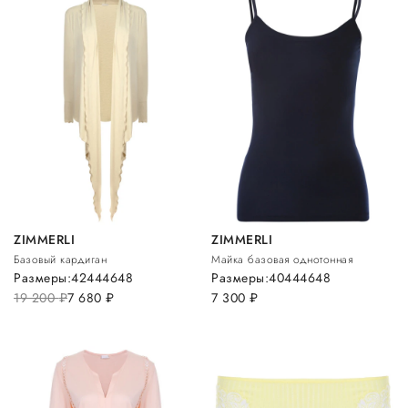
ZIMMERLI
ZIMMERLI
Базовый кардиган
Майка базовая однотонная
Размеры:
42
44
46
48
Размеры:
40
44
46
48
19 200
руб.
7 680
руб.
7 300
руб.