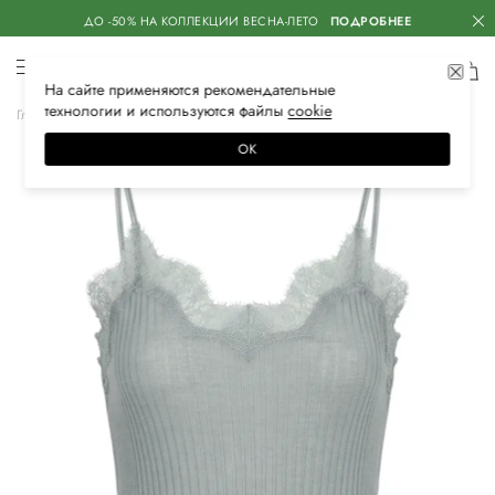
ДО -50% НА КОЛЛЕКЦИИ ВЕСНА-ЛЕТО
ПОДРОБНЕЕ
На сайте применяются
рекомендательные
технологии
и используются файлы
сооkiе
Главная
Женская
Нижнее белье
Одежда для дома
Топы
ОК