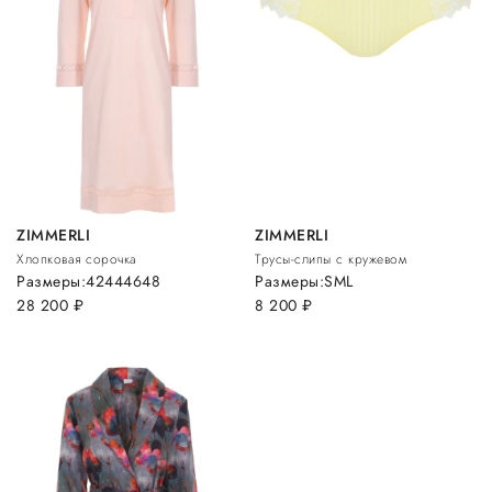
ZIMMERLI
ZIMMERLI
Хлопковая сорочка
Трусы-слипы с кружевом
Размеры:
42
44
46
48
Размеры:
S
M
L
28 200
руб.
8 200
руб.