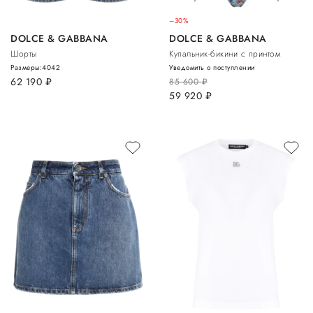
–30%
DOLCE & GABBANA
DOLCE & GABBANA
Шорты
Купальник-бикини с принтом
Размеры:
40
42
Уведомить о поступлении
62 190
руб.
85 600
руб.
59 920
руб.