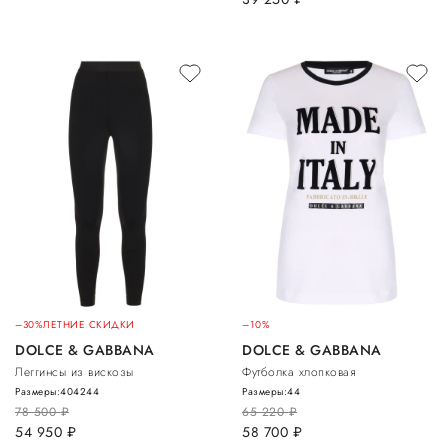
–30%
ЛЕТНИЕ СКИДКИ
–10%
DOLCE & GABBANA
DOLCE & GABBANA
Леггинсы из вискозы
Футболка хлопковая
Размеры:
40
42
44
Размеры:
44
78 500
руб.
65 220
руб.
54 950
руб.
58 700
руб.