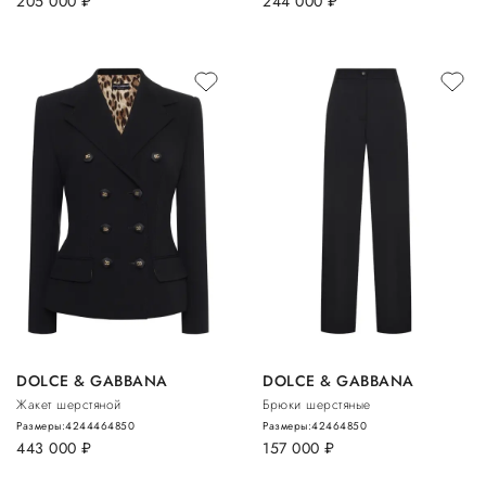
205 000
руб.
244 000
руб.
DOLCE & GABBANA
DOLCE & GABBANA
Жакет шерстяной
Брюки шерстяные
Размеры:
42
44
46
48
50
Размеры:
42
46
48
50
443 000
руб.
157 000
руб.