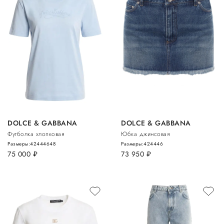
DOLCE & GABBANA
DOLCE & GABBANA
Футболка хлопковая
Юбка джинсовая
Размеры:
42
44
46
48
Размеры:
42
44
46
75 000
руб.
73 950
руб.