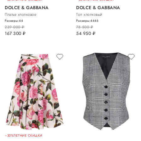
DOLCE & GABBANA
DOLCE & GABBANA
Платье хлопковое
Топ хлопковый
Размеры:
44
Размеры:
44
46
239 000
руб.
78 500
руб.
167 300
руб.
54 950
руб.
–30%
ЛЕТНИЕ СКИДКИ