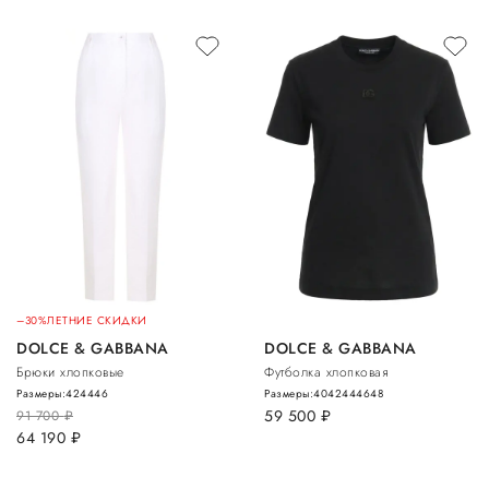
–30%
ЛЕТНИЕ СКИДКИ
DOLCE & GABBANA
DOLCE & GABBANA
Брюки хлопковые
Футболка хлопковая
Размеры:
42
44
46
Размеры:
40
42
44
46
48
59 500
руб.
91 700
руб.
64 190
руб.