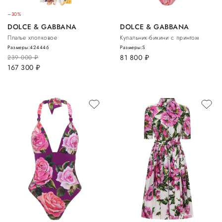
–30%
DOLCE & GABBANA
DOLCE & GABBANA
Платье хлопковое
Купальник-бикини с принтом
Размеры:
42
44
46
Размеры:
S
81 800
руб.
239 000
руб.
167 300
руб.