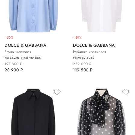
–50%
–50%
DOLCE & GABBANA
DOLCE & GABBANA
Блуза шелковая
Рубашка хлопковая
Уведомить о поступлении
Размеры:
50
52
197 800
руб.
239 000
руб.
98 900
руб.
119 500
руб.