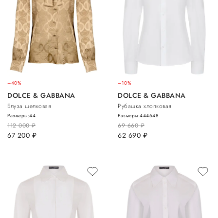
–40%
–10%
DOLCE & GABBANA
DOLCE & GABBANA
Блуза шелковая
Рубашка хлопковая
Размеры:
44
Размеры:
44
46
48
112 000
руб.
69 660
руб.
67 200
руб.
62 690
руб.