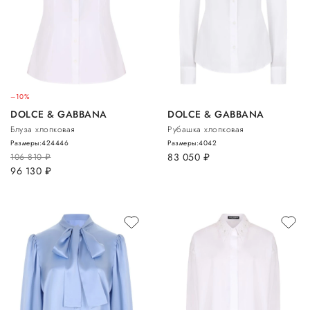
–10%
DOLCE & GABBANA
DOLCE & GABBANA
Блуза хлопковая
Рубашка хлопковая
Размеры:
42
44
46
Размеры:
40
42
83 050
руб.
106 810
руб.
96 130
руб.