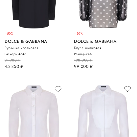
–50%
–50%
DOLCE & GABBANA
DOLCE & GABBANA
Рубашка хлопковая
Блуза шелковая
Размеры:
46
48
Размеры:
46
91 700
руб.
198 000
руб.
45 850
руб.
99 000
руб.