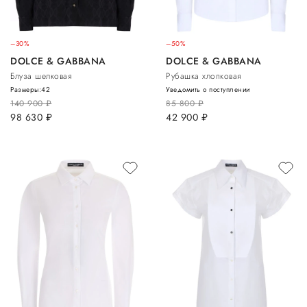
–30%
–50%
DOLCE & GABBANA
DOLCE & GABBANA
Блуза шелковая
Рубашка хлопковая
Размеры:
42
Уведомить о поступлении
140 900
руб.
85 800
руб.
98 630
руб.
42 900
руб.