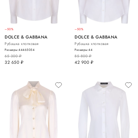
–50%
–50%
DOLCE & GABBANA
DOLCE & GABBANA
Рубашка хлопковая
Рубашка хлопковая
Размеры:
44
46
50
54
Размеры:
44
65 300
руб.
85 800
руб.
32 650
руб.
42 900
руб.