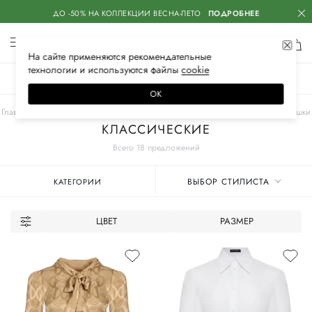
ДО -50% НА КОЛЛЕКЦИИ ВЕСНА-ЛЕТО
ПОДРОБНЕЕ
На сайте применяются
рекомендательные
технологии
и используются файлы
сооkiе
ЖЕНСКОЕ
МУЖСКОЕ
ДЕТСКОЕ
ОК
Главная
Женские бренды
DOLCE & GABBANA
Одежда
Блузы и рубашки
КЛАССИЧЕСКИЕ
Всего 18 предложений
ВЫБОР СТИЛИСТА
КАТЕГОРИИ
ЦВЕТ
РАЗМЕР