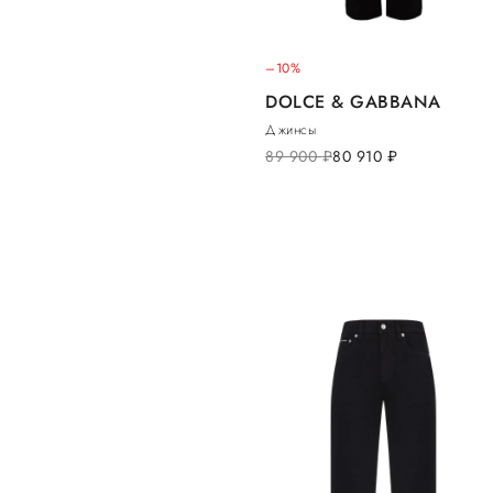
–10%
DOLCE & GABBANA
Джинсы
89 900
руб.
80 910
руб.