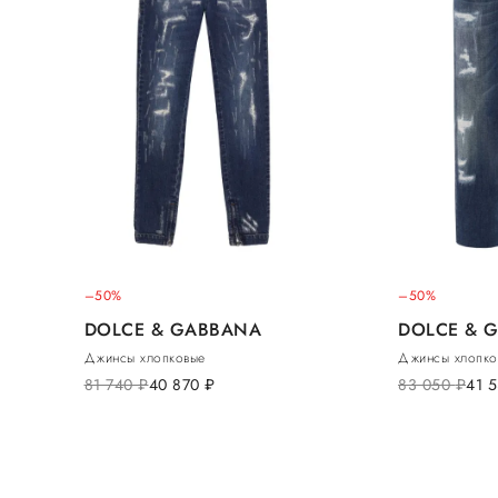
–50%
–50%
DOLCE & GABBANA
DOLCE & 
Джинсы хлопковые
Джинсы хлопко
81 740
руб.
40 870
руб.
83 050
руб.
41 