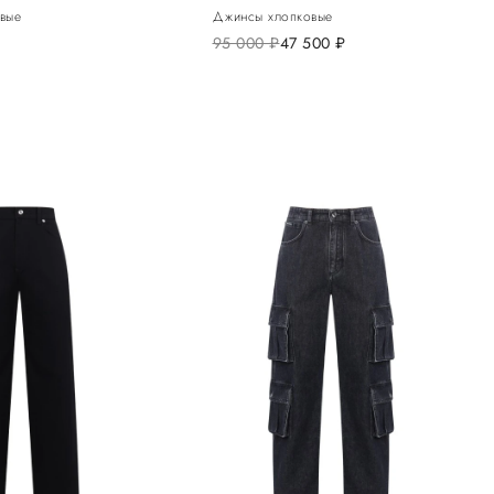
вые
Джинсы хлопковые
95 000
руб.
47 500
руб.