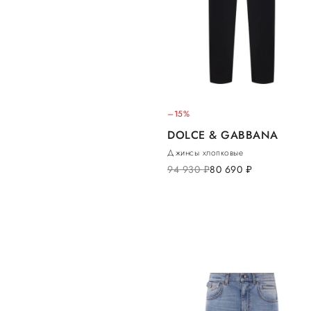
–15%
DOLCE & GABBANA
Джинсы хлопковые
94 930
руб.
80 690
руб.