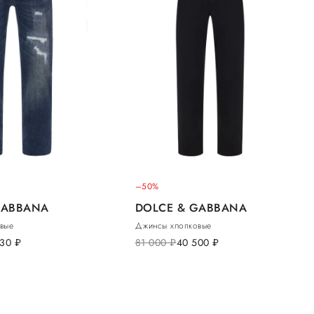
–50%
GABBANA
DOLCE & GABBANA
вые
Джинсы хлопковые
530
руб.
81 000
руб.
40 500
руб.