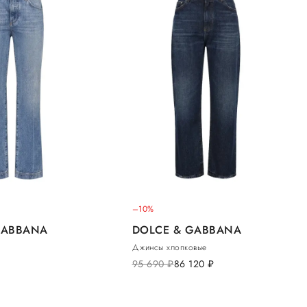
–10%
GABBANA
DOLCE & GABBANA
Джинсы хлопковые
95 690
руб.
86 120
руб.