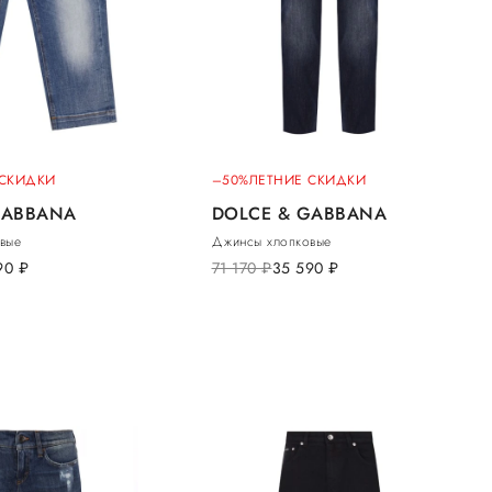
 СКИДКИ
–50%
ЛЕТНИЕ СКИДКИ
GABBANA
DOLCE & GABBANA
вые
Джинсы хлопковые
90
руб.
71 170
руб.
35 590
руб.