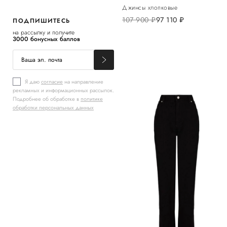
Джинсы хлопковые
107 900
руб.
97 110
руб.
ПОДПИШИТЕСЬ
на рассылку и получите
3000 бонусных баллов
Я даю
согласие
на направление
рекламных и информационных рассылок.
Подробнее об обработке в
политике
обработки персональных данных