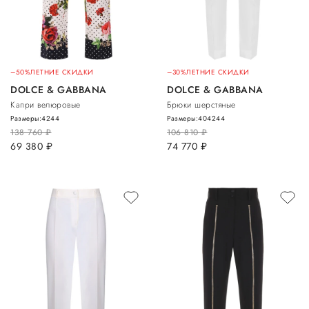
–50%
ЛЕТНИЕ СКИДКИ
–30%
ЛЕТНИЕ СКИДКИ
DOLCE & GABBANA
DOLCE & GABBANA
Капри велюровые
Брюки шерстяные
Размеры:
42
44
Размеры:
40
42
44
138 760
руб.
106 810
руб.
69 380
руб.
74 770
руб.