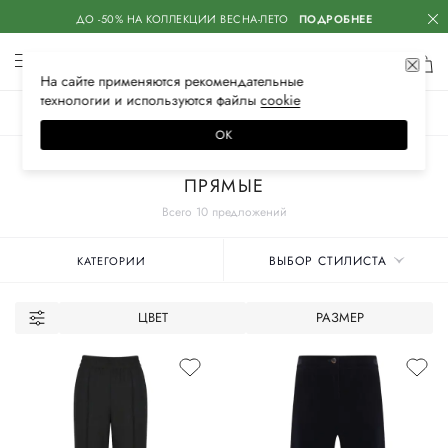
ДО -50% НА КОЛЛЕКЦИИ ВЕСНА-ЛЕТО
ПОДРОБНЕЕ
На сайте применяются
рекомендательные
технологии
и используются файлы
сооkiе
ЖЕНСКОЕ
МУЖСКОЕ
ДЕТСКОЕ
ОК
Главная
Женские бренды
DOLCE & GABBANA
Одежда
Брюки
ПРЯМЫЕ
Всего 10 предложений
ВЫБОР СТИЛИСТА
КАТЕГОРИИ
ЦВЕТ
РАЗМЕР