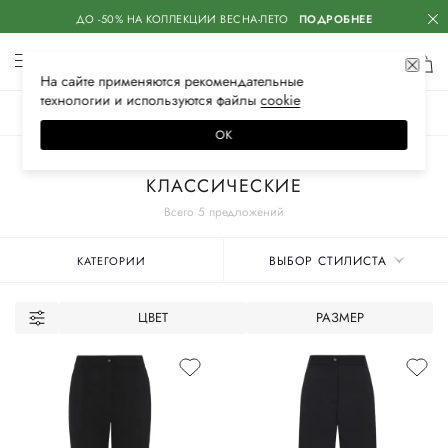
ДО -50% НА КОЛЛЕКЦИИ ВЕСНА-ЛЕТО
ПОДРОБНЕЕ
На сайте применяются
рекомендательные
технологии
и используются файлы
сооkiе
ЖЕНСКОЕ
МУЖСКОЕ
ДЕТСКОЕ
ОК
Главная
Женские бренды
DOLCE & GABBANA
Одежда
Брюки
КЛАССИЧЕСКИЕ
Всего 5 предложений
ВЫБОР СТИЛИСТА
КАТЕГОРИИ
ЦВЕТ
РАЗМЕР