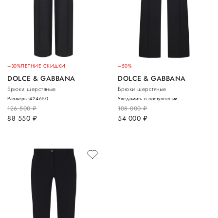
–30%
ЛЕТНИЕ СКИДКИ
–50%
DOLCE & GABBANA
DOLCE & GABBANA
Брюки шерстяные
Брюки шерстяные
Размеры:
42
46
50
Уведомить о поступлении
126 500
руб.
108 000
руб.
88 550
руб.
54 000
руб.