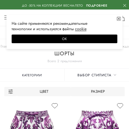
ДО -50% НА КОЛЛЕКЦИИ ВЕСНА-ЛЕТО
ПОДРОБНЕЕ
На сайте применяются
рекомендательные
технологии
и используются файлы
сооkiе
ЖЕНСКОЕ
МУЖСКОЕ
ДЕТСКОЕ
ОК
Главная
Женские бренды
DOLCE & GABBANA
Одежда
Пляжная одежда
ШОРТЫ
Всего 2 предложения
ВЫБОР СТИЛИСТА
КАТЕГОРИИ
ЦВЕТ
РАЗМЕР