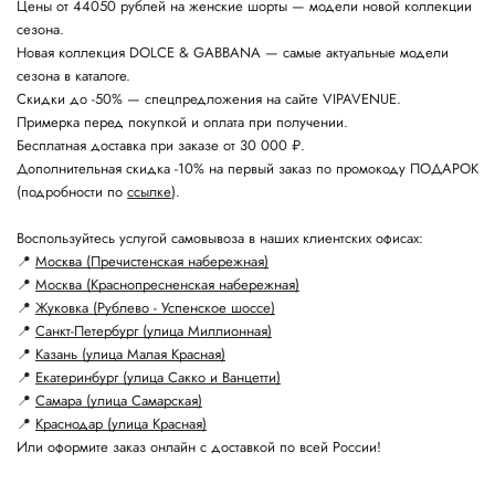
Цены от 44050 рублей на женские шорты — модели новой коллекции
сезона.
Новая коллекция DOLCE & GABBANA — самые актуальные модели
сезона в каталоге.
Скидки до -50% — спецпредложения на сайте VIPAVENUE.
Примерка перед покупкой и оплата при получении.
Бесплатная доставка при заказе от 30 000 ₽.
Дополнительная скидка -10% на первый заказ по промокоду ПОДАРОК
(подробности по
ссылке
).
Воспользуйтесь услугой самовывоза в наших клиентских офисах:
📍
Москва (Пречистенская набережная)
📍
Москва (Краснопресненская набережная)
📍
Жуковка (Рублево - Успенское шоссе)
📍
Санкт-Петербург (улица Миллионная)
📍
Казань (улица Малая Красная)
📍
Екатеринбург (улица Сакко и Ванцетти)
📍
Самара (улица Самарская)
📍
Краснодар (улица Красная)
Или оформите заказ онлайн с доставкой по всей России!