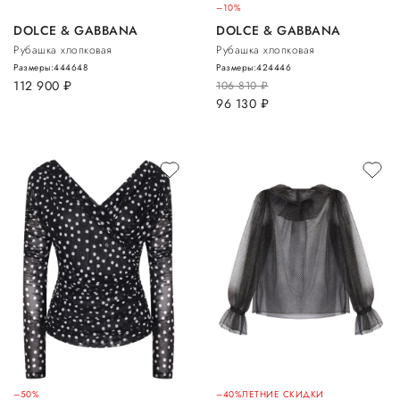
–10%
DOLCE & GABBANA
DOLCE & GABBANA
Рубашка хлопковая
Рубашка хлопковая
Размеры:
44
46
48
Размеры:
42
44
46
112 900
руб.
106 810
руб.
96 130
руб.
–50%
–40%
ЛЕТНИЕ СКИДКИ