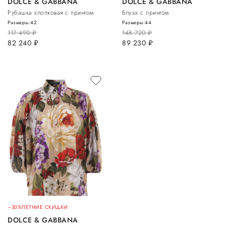
DOLCE & GABBANA
DOLCE & GABBANA
Рубашка хлопковая с принтом
Блуза с принтом
Размеры:
42
Размеры:
44
117 490
руб.
148 720
руб.
82 240
руб.
89 230
руб.
–30%
ЛЕТНИЕ СКИДКИ
DOLCE & GABBANA