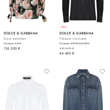
–20%
DOLCE & GABBANA
DOLCE & GABBANA
Блуза шелковая
Рубашка хлопковая
Размеры:
46
48
Размеры:
40
42
44
46
48
50
136 500
руб.
105 600
руб.
84 480
руб.