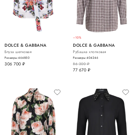
–10%
DOLCE & GABBANA
DOLCE & GABBANA
Блуза шелковая
Рубашка хлопковая
Размеры:
46
48
50
Размеры:
40
42
46
306 700
руб.
86 300
руб.
77 670
руб.