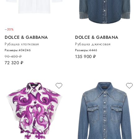
–20%
DOLCE & GABBANA
DOLCE & GABBANA
Рубашка хлопковая
Рубашка джинсовая
Размеры:
40
42
46
Размеры:
44
46
135 900
руб.
90 400
руб.
72 320
руб.