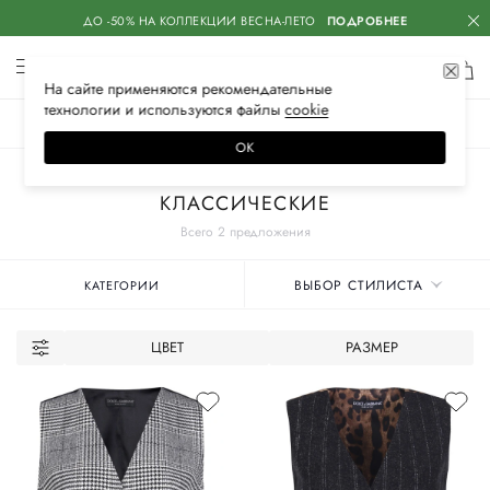
ДО -50% НА КОЛЛЕКЦИИ ВЕСНА-ЛЕТО
ПОДРОБНЕЕ
На сайте применяются
рекомендательные
технологии
и используются файлы
сооkiе
ЖЕНСКОЕ
МУЖСКОЕ
ДЕТСКОЕ
ОК
Главная
Женские бренды
DOLCE & GABBANA
Одежда
Жилеты
КЛАССИЧЕСКИЕ
Всего 2 предложения
ВЫБОР СТИЛИСТА
КАТЕГОРИИ
ЦВЕТ
РАЗМЕР