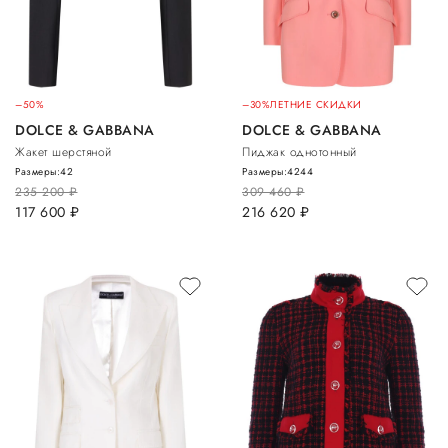
–50%
–30%
ЛЕТНИЕ СКИДКИ
DOLCE & GABBANA
DOLCE & GABBANA
Жакет шерстяной
Пиджак однотонный
Размеры:
42
Размеры:
42
44
235 200
руб.
309 460
руб.
117 600
руб.
216 620
руб.