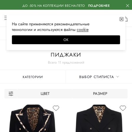
ДО -50% НА КОЛЛЕКЦИИ ВЕСНА-ЛЕТО
ПОДРОБНЕЕ
На сайте применяются
рекомендательные
технологии
и используются файлы
сооkiе
ЖЕНСКОЕ
МУЖСКОЕ
ДЕТСКОЕ
ОК
Главная
Женские бренды
DOLCE & GABBANA
Одежда
ПИДЖАКИ
Всего 11 предложений
ВЫБОР СТИЛИСТА
КАТЕГОРИИ
ЦВЕТ
РАЗМЕР