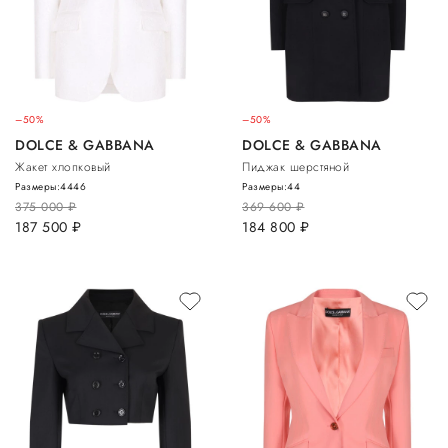
–50%
–50%
DOLCE & GABBANA
DOLCE & GABBANA
Жакет хлопковый
Пиджак шерстяной
Размеры:
44
46
Размеры:
44
375 000
руб.
369 600
руб.
187 500
руб.
184 800
руб.