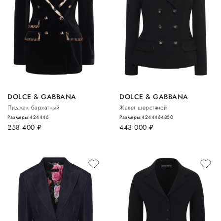
DOLCE & GABBANA
DOLCE & GABBANA
Пиджак бархатный
Жакет шерстяной
Размеры:
42
44
46
Размеры:
42
44
46
48
50
258 400
руб.
443 000
руб.