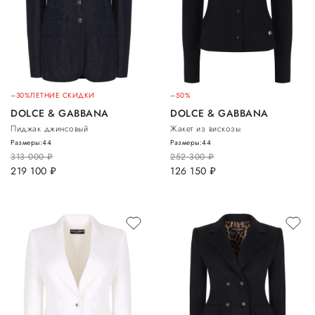
–30%
ЛЕТНИЕ СКИДКИ
–50%
DOLCE & GABBANA
DOLCE & GABBANA
Пиджак джинсовый
Жакет из вискозы
Размеры:
44
Размеры:
44
313 000
руб.
252 300
руб.
219 100
руб.
126 150
руб.