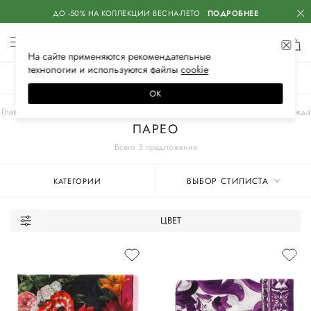
ДО -50% НА КОЛЛЕКЦИИ ВЕСНА-ЛЕТО
ПОДРОБНЕЕ
На сайте применяются
рекомендательные
технологии
и используются файлы
сооkiе
ЖЕНСКОЕ
МУЖСКОЕ
ДЕТСКОЕ
ОК
Главная
Женские бренды
DOLCE & GABBANA
Одежда
Пляжная одежда
ПАРЕО
Всего 3 предложения
ВЫБОР СТИЛИСТА
КАТЕГОРИИ
ЦВЕТ