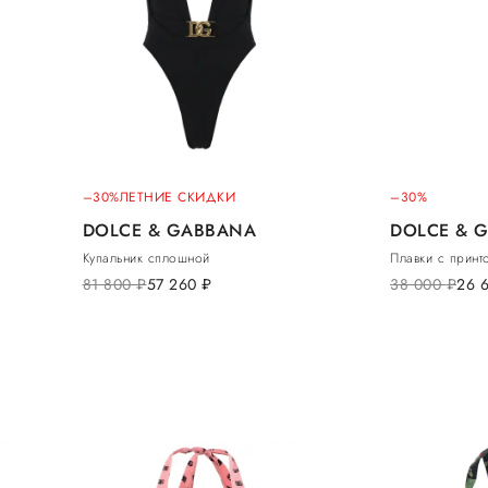
–30%
ЛЕТНИЕ СКИДКИ
–30%
DOLCE & GABBANA
DOLCE & 
Купальник сплошной
Плавки с принт
81 800
руб.
57 260
руб.
38 000
руб.
26 