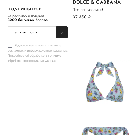
DOLCE & GABBANA
ПОДПИШИТЕСЬ
Лиф плавательный
на рассылку и получите
37 350
руб.
3000 бонусных баллов
Я даю
согласие
на направление
рекламных и информационных рассылок.
Подробнее об обработке в
политике
обработки персональных данных