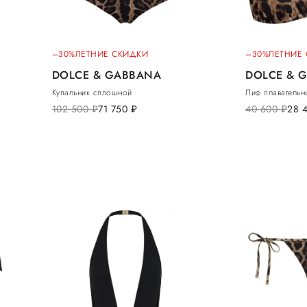
–30%
ЛЕТНИЕ СКИДКИ
–30%
ЛЕТНИЕ
DOLCE & GABBANA
DOLCE & 
Купальник сплошной
Лиф плавательн
102 500
руб.
71 750
руб.
40 600
руб.
28 