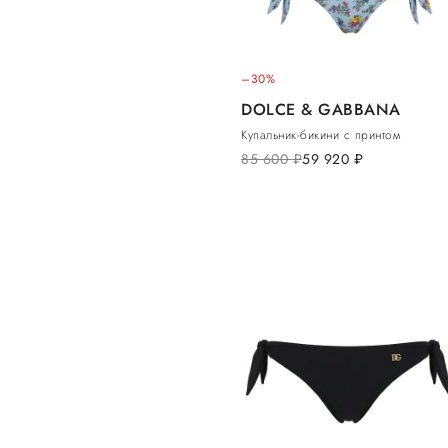
–30%
DOLCE & GABBANA
Купальник-бикини с принтом
85 600
руб.
59 920
руб.