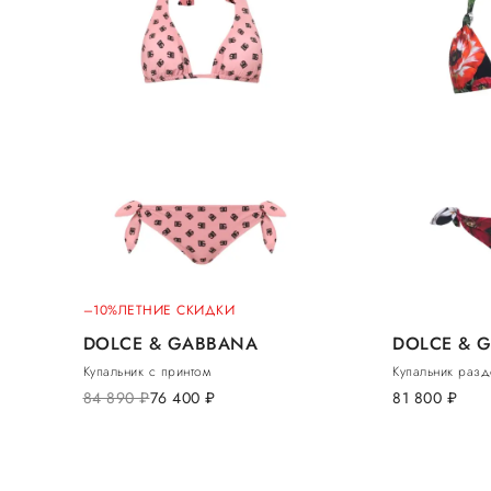
–10%
ЛЕТНИЕ СКИДКИ
DOLCE & GABBANA
DOLCE & 
Купальник с принтом
Купальник разд
84 890
руб.
76 400
руб.
81 800
руб.