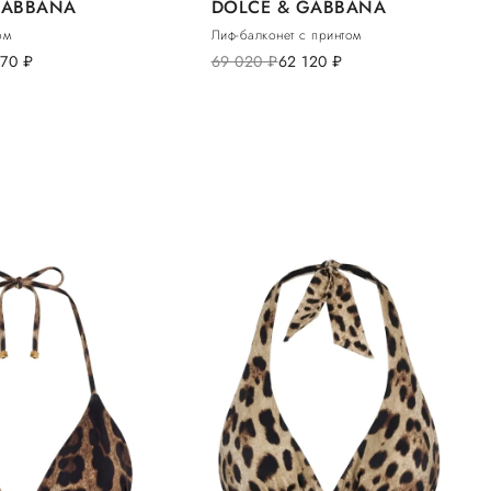
GABBANA
DOLCE & GABBANA
ом
Лиф-балконет с принтом
070
руб.
69 020
руб.
62 120
руб.