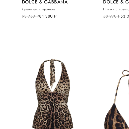
DOLCE & GABBANA
DOLCE & 
Купальник с принтом
Плавки с принт
93 750
руб.
84 380
руб.
58 970
руб.
53 