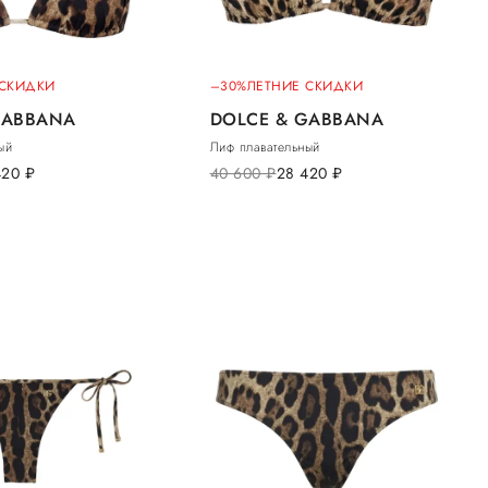
 СКИДКИ
–30%
ЛЕТНИЕ СКИДКИ
GABBANA
DOLCE & GABBANA
ый
Лиф плавательный
420
руб.
40 600
руб.
28 420
руб.