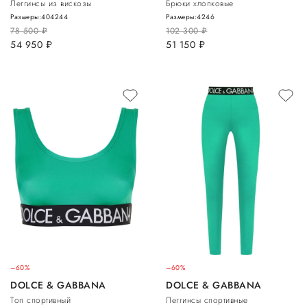
Леггинсы из вискозы
Брюки хлопковые
Размеры:
40
42
44
Размеры:
42
46
78 500
руб.
102 300
руб.
54 950
руб.
51 150
руб.
–60%
–60%
DOLCE & GABBANA
DOLCE & GABBANA
Топ спортивный
Леггинсы спортивные