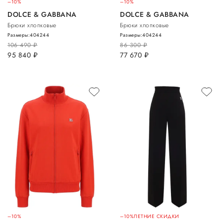
–10%
–10%
DOLCE & GABBANA
DOLCE & GABBANA
Брюки хлопковые
Брюки хлопковые
Размеры:
40
42
44
Размеры:
40
42
44
106 490
руб.
86 300
руб.
95 840
руб.
77 670
руб.
–10%
–10%
ЛЕТНИЕ СКИДКИ