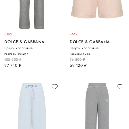
–10%
–10%
DOLCE & GABBANA
DOLCE & GABBANA
Брюки хлопковые
Шорты хлопковые
Размеры:
40
42
44
Размеры:
40
42
108 600
руб.
76 800
руб.
97 740
руб.
69 120
руб.