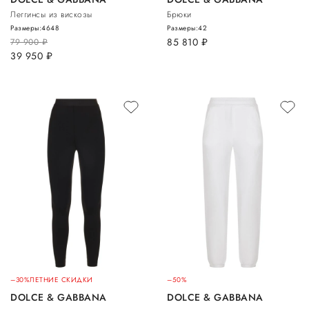
Леггинсы из вискозы
Брюки
Размеры:
46
48
Размеры:
42
85 810
руб.
79 900
руб.
39 950
руб.
–30%
ЛЕТНИЕ СКИДКИ
–50%
DOLCE & GABBANA
DOLCE & GABBANA