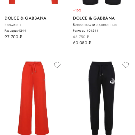
–10%
DOLCE & GABBANA
DOLCE & GABBANA
Кардиган
Велосипедки однотонные
Размеры:
42
44
Размеры:
40
42
44
97 700
руб.
66 750
руб.
60 080
руб.