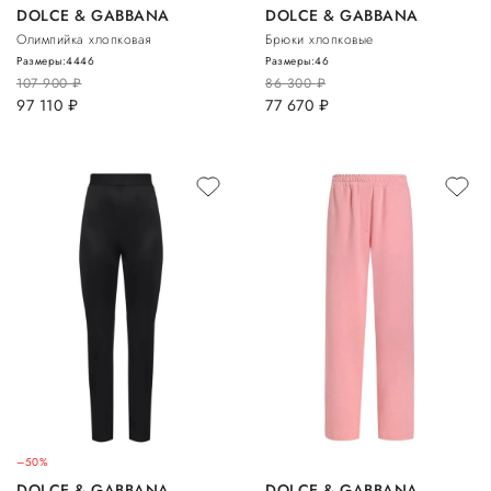
DOLCE & GABBANA
DOLCE & GABBANA
Олимпийка хлопковая
Брюки хлопковые
Размеры:
44
46
Размеры:
46
107 900
руб.
86 300
руб.
97 110
руб.
77 670
руб.
–50%
DOLCE & GABBANA
DOLCE & GABBANA