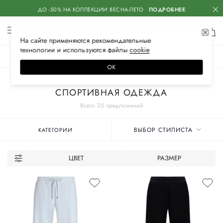
ДО -50% НА КОЛЛЕКЦИИ ВЕСНА-ЛЕТО
ПОДРОБНЕЕ
На сайте применяются
рекомендательные
технологии
и используются файлы
сооkiе
ЖЕНСКОЕ
МУЖСКОЕ
ДЕТСКОЕ
ОК
Главная
Женские бренды
DOLCE & GABBANA
Одежда
СПОРТИВНАЯ ОДЕЖДА
Всего 25 предложений
ВЫБОР СТИЛИСТА
КАТЕГОРИИ
ЦВЕТ
РАЗМЕР