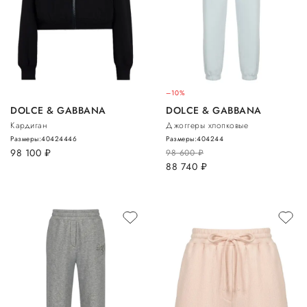
–10%
DOLCE & GABBANA
DOLCE & GABBANA
Кардиган
Джоггеры хлопковые
Размеры:
40
42
44
46
Размеры:
40
42
44
98 100
руб.
98 600
руб.
88 740
руб.