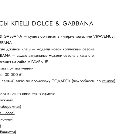
Ы КЛЕШ DOLCE & GABBANA
 GABBANA — купить оригинал в интернет-магазине VIPAVENUE.
ABBANA.
кие джинсы клеш — модели новой коллекции сезона.
ANA — самые актуальные модели сезона в каталоге.
жения на сайте VIPAVENUE.
ата при получении.
 от 30 000 ₽.
а первый заказ по промокоду ПОДАРОК (подробности по
ссылке
).
оза в наших клиентских офисах:
режная)
набережная)
е шоссе)
лионная)
)
Ванцетти)