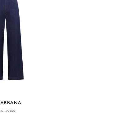
GABBANA
лопковые