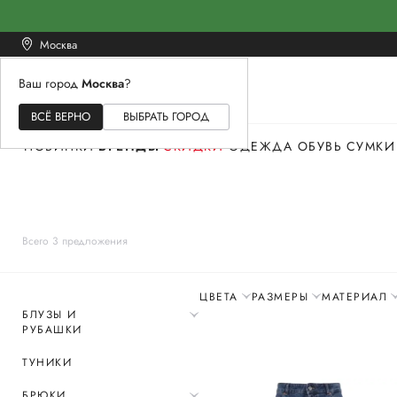
Москва
Ваш город
Москва
?
ЖЕНСКОЕ
МУЖСКОЕ
ДЕТСКОЕ
ВСЁ ВЕРНО
ВЫБРАТЬ ГОРОД
НОВИНКИ
БРЕНДЫ
СКИДКИ
ОДЕЖДА
ОБУВЬ
СУМКИ
Всего 3 предложения
ЦВЕТА
РАЗМЕРЫ
МАТЕРИАЛ
БЛУЗЫ И
РУБАШКИ
ТУНИКИ
БРЮКИ