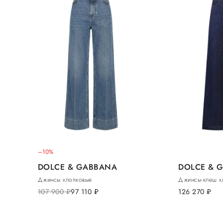
–10%
DOLCE & GABBANA
DOLCE & 
Джинсы хлопковые
Джинсы-клеш х
107 900
руб.
97 110
руб.
126 270
руб.