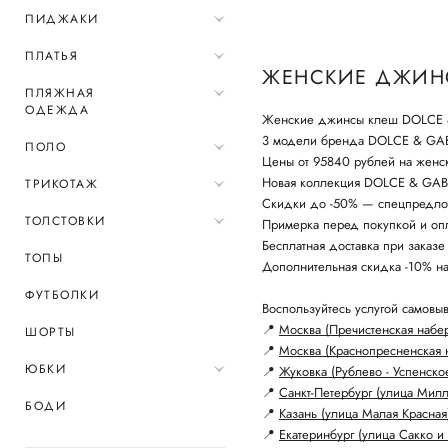
ПИДЖАКИ
ПЛАТЬЯ
ЖЕНСКИЕ ДЖИНС
ПЛЯЖНАЯ
ОДЕЖДА
Женские джинсы клеш DOLCE &
3 модели бренда DOLCE & G
ПОЛО
Цены от 95840 рублей на женс
Новая коллекция DOLCE & GABB
ТРИКОТАЖ
Скидки до -50% — спецпредло
ТОЛСТОВКИ
Примерка перед покупкой и опл
Бесплатная доставка при заказе
ТОПЫ
Дополнительная скидка -10% н
ФУТБОЛКИ
Воспользуйтесь услугой самовыв
📍
Москва (Пречистенская набе
ШОРТЫ
📍
Москва (Краснопресненская 
ЮБКИ
📍
Жуковка (Рублево - Успенско
📍
Санкт-Петербург (улица Мил
БОДИ
📍
Казань (улица Малая Красная
📍
Екатеринбург (улица Сакко и 