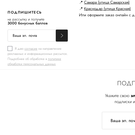
📍
Самара (улица Самарская)
📍
Краснодар (улица Красная)
ПОДПИШИТЕСЬ
Или оформите заказ онлайн с д
на рассылку и получите
3000 бонусных баллов
Я даю
согласие
на направление
рекламных и информационных рассылок.
Подробнее об обработке в
политике
обработки персональных данных
ПОДП
Укажите свою
эл
подписки и