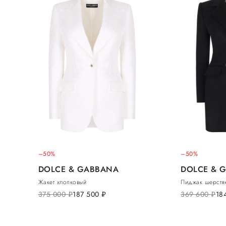
–50%
–50%
DOLCE & GABBANA
DOLCE & 
Жакет хлопковый
Пиджак шерстя
375 000
руб.
187 500
руб.
369 600
руб.
18