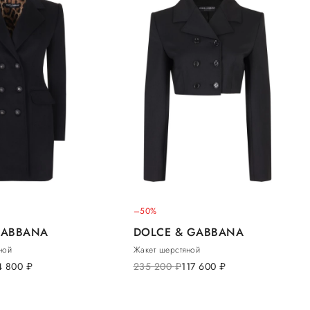
–50%
GABBANA
DOLCE & GABBANA
ной
Жакет шерстяной
4 800
руб.
235 200
руб.
117 600
руб.