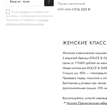
Пиджак однотонный
309 460
руб.
216 620
руб.
Я даю
согласие
на направление
рекламных и информационных рассылок.
Подробнее об обработке в
политике
обработки персональных данных
ЖЕНСКИЕ КЛАСС
Женские классические пиджаки
6 моделей бренда DOLCE & G
Цены от 117600 рублей на жен
Новая коллекция DOLCE & GABB
Скидки до -50% — спецпредло
Примерка перед покупкой и опл
Бесплатная доставка при заказе
Дополнительная скидка -10% н
Воспользуйтесь услугой самовыв
📍
Москва (Пречистенская набе