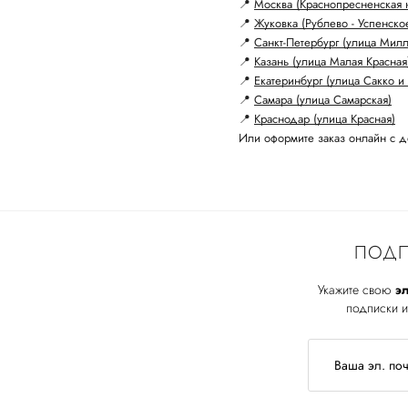
📍
Москва (Краснопресненская 
📍
Жуковка (Рублево - Успенско
📍
Санкт-Петербург (улица Мил
📍
Казань (улица Малая Красная
📍
Екатеринбург (улица Сакко и 
📍
Самара (улица Самарская)
📍
Краснодар (улица Красная)
Или оформите заказ онлайн с д
ПОДП
Укажите свою
эл
подписки и