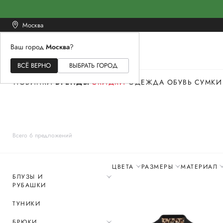
Москва
Ваш город
Москва
?
ЖЕНСКОЕ
МУЖСКОЕ
ДЕТСКОЕ
ВСЁ ВЕРНО
ВЫБРАТЬ ГОРОД
НОВИНКИ
БРЕНДЫ
СКИДКИ
ОДЕЖДА
ОБУВЬ
СУМКИ
Всего 6 предложений
ЦВЕТА
РАЗМЕРЫ
МАТЕРИАЛ
БЛУЗЫ И
РУБАШКИ
ТУНИКИ
БРЮКИ