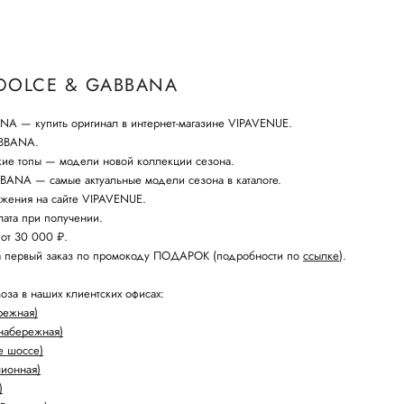
DOLCE & GABBANA
 — купить оригинал в интернет-магазине VIPAVENUE.
ABBANA.
кие топы — модели новой коллекции сезона.
ANA — самые актуальные модели сезона в каталоге.
жения на сайте VIPAVENUE.
ата при получении.
 от 30 000 ₽.
а первый заказ по промокоду ПОДАРОК (подробности по
ссылке
).
оза в наших клиентских офисах:
режная)
набережная)
е шоссе)
лионная)
)