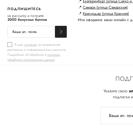
📍
Екатеринбург (улица Сакко и 
📍
Самара (улица Самарская)
ПОДПИШИТЕСЬ
📍
Краснодар (улица Красная)
на рассылку и получите
3000 бонусных баллов
Или оформите заказ онлайн с д
Я даю
согласие
на направление
рекламных и информационных рассылок.
Подробнее об обработке в
политике
обработки персональных данных
ПОДП
Укажите свою
эл
подписки и