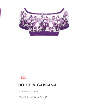
–50%
DOLCE & GABBANA
Топ хлопковый
75 500
руб.
37 750
руб.