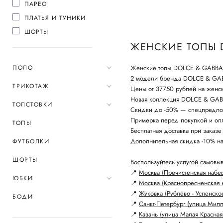
ПАРЕО
ПЛАТЬЯ И ТУНИКИ
ШОРТЫ
ЖЕНСКИЕ ТОПЫ 
ПОЛО
Женские топы DOLCE & GABBANA
2 модели бренда DOLCE & G
ТРИКОТАЖ
Цены от 37750 рублей на женс
Новая коллекция DOLCE & GABB
ТОЛСТОВКИ
Скидки до -50% — спецпредло
Примерка перед покупкой и опл
ТОПЫ
Бесплатная доставка при заказе
Дополнительная скидка -10% н
ФУТБОЛКИ
ШОРТЫ
Воспользуйтесь услугой самовыв
📍
Москва (Пречистенская набе
ЮБКИ
📍
Москва (Краснопресненская 
📍
Жуковка (Рублево - Успенско
БОДИ
📍
Санкт-Петербург (улица Мил
📍
Казань (улица Малая Красная