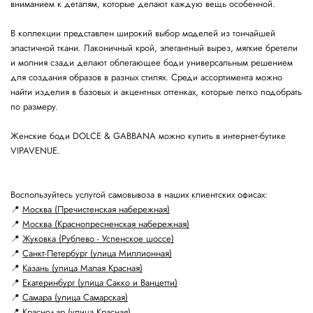
вниманием к деталям, которые делают каждую вещь особенной.
В коллекции представлен широкий выбор моделей из тончайшей
эластичной ткани. Лаконичный крой, элегантный вырез, мягкие бретели
и молния сзади делают облегающее боди универсальным решением
для создания образов в разных стилях. Среди ассортимента можно
найти изделия в базовых и акцентных оттенках, которые легко подобрать
по размеру.
Женские боди DOLCE & GABBANA можно купить в интернет-бутике
VIPAVENUE.
Воспользуйтесь услугой самовывоза в наших клиентских офисах:
📍
Москва (Пречистенская набережная)
📍
Москва (Краснопресненская набережная)
📍
Жуковка (Рублево - Успенское шоссе)
📍
Санкт-Петербург (улица Миллионная)
📍
Казань (улица Малая Красная)
📍
Екатеринбург (улица Сакко и Ванцетти)
📍
Самара (улица Самарская)
📍
Краснодар (улица Красная)