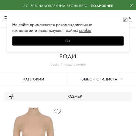
ДО -50% НА КОЛЛЕКЦИИ ВЕСНА-ЛЕТО
ПОДРОБНЕЕ
На сайте применяются
рекомендательные
технологии
и используются файлы
сооkiе
ЖЕНСКОЕ
МУЖСКОЕ
ДЕТСКОЕ
ОК
Главная
Женские бренды
DOLCE & GABBANA
Одежда
БОДИ
Всего 1 предложение
ВЫБОР СТИЛИСТА
КАТЕГОРИИ
РАЗМЕР