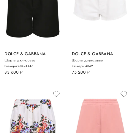
DOLCE & GABBANA
DOLCE & GABBANA
Шорты джинсовые
Шорты джинсовые
Размеры:
40
42
44
46
Размеры:
40
42
83 600
руб.
75 200
руб.