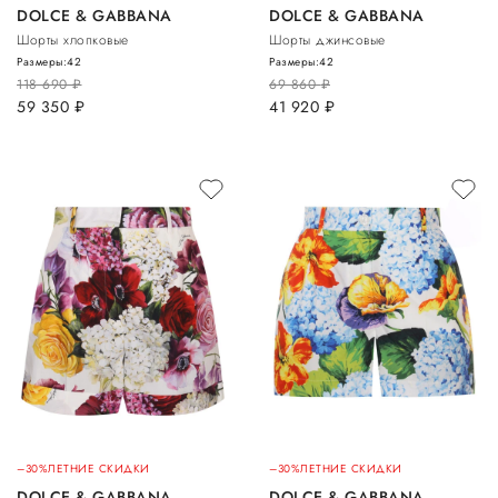
DOLCE & GABBANA
DOLCE & GABBANA
Шорты хлопковые
Шорты джинсовые
Размеры:
42
Размеры:
42
118 690
руб.
69 860
руб.
59 350
руб.
41 920
руб.
–30%
ЛЕТНИЕ СКИДКИ
–30%
ЛЕТНИЕ СКИДКИ
DOLCE & GABBANA
DOLCE & GABBANA