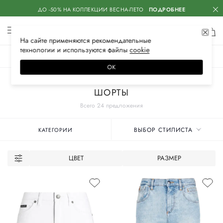
ДО -50% НА КОЛЛЕКЦИИ ВЕСНА-ЛЕТО
ПОДРОБНЕЕ
На сайте применяются
рекомендательные
технологии
и используются файлы
сооkiе
ЖЕНСКОЕ
МУЖСКОЕ
ДЕТСКОЕ
ОК
Главная
Женские бренды
DOLCE & GABBANA
Одежда
ШОРТЫ
Всего 24 предложения
ВЫБОР СТИЛИСТА
КАТЕГОРИИ
ЦВЕТ
РАЗМЕР