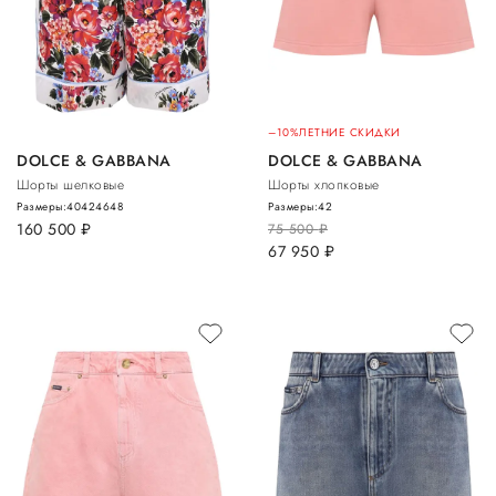
–10%
ЛЕТНИЕ СКИДКИ
DOLCE & GABBANA
DOLCE & GABBANA
Шорты шелковые
Шорты хлопковые
Размеры:
40
42
46
48
Размеры:
42
160 500
руб.
75 500
руб.
67 950
руб.