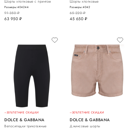
Шорты хлопковые с принтом
Шорты хлопковые
Размеры:
40
42
44
Размеры:
40
42
91 350
руб.
65 220
руб.
63 950
руб.
45 650
руб.
–30%
ЛЕТНИЕ СКИДКИ
–30%
ЛЕТНИЕ СКИДКИ
DOLCE & GABBANA
DOLCE & GABBANA
Велосипедки трикотажные
Джинсовые шорты