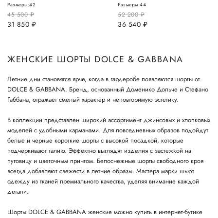
Размеры:
42
Размеры:
44
45 500
руб.
52 200
руб.
31 850
руб.
36 540
руб.
ЖЕНСКИЕ ШОРТЫ DOLCE & GABBANA
Летние дни становятся ярче, когда в гардеробе появляются шорты от
DOLCE & GABBANA. Бренд, основанный Доменико Дольче и Стефано
Габбана, отражает смелый характер и неповторимую эстетику.
В коллекции представлен широкий ассортимент джинсовых и хлопковых
моделей с удобными карманами. Для повседневных образов подойдут
белые и черные короткие шорты с высокой посадкой, которые
подчеркивают талию. Эффектно выглядят изделия с застежкой на
пуговицу и цветочным принтом. Белоснежные шорты свободного кроя
всегда добавляют свежести в летние образы. Мастера марки шьют
одежду из тканей премиального качества, уделяя внимание каждой
детали.
Шорты DOLCE & GABBANA женские можно купить в интернет-бутике