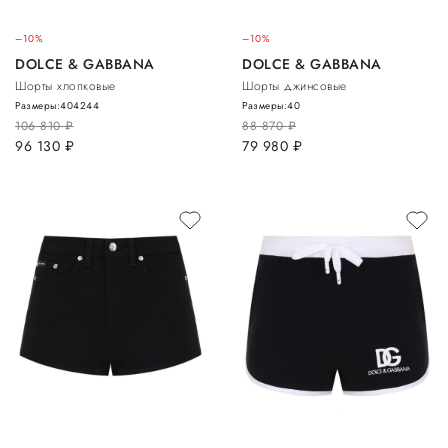
–10%
–10%
DOLCE & GABBANA
DOLCE & GABBANA
Шорты хлопковые
Шорты джинсовые
Размеры:
40
42
44
Размеры:
40
106 810
руб.
88 870
руб.
96 130
руб.
79 980
руб.