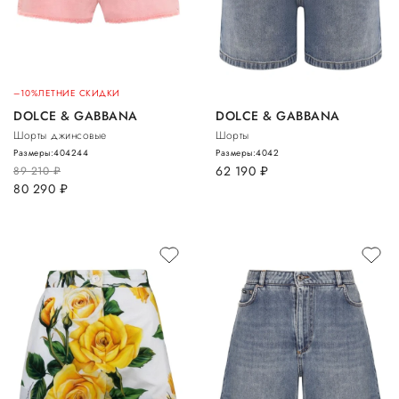
–10%
ЛЕТНИЕ СКИДКИ
DOLCE & GABBANA
DOLCE & GABBANA
Шорты джинсовые
Шорты
Размеры:
40
42
44
Размеры:
40
42
62 190
руб.
89 210
руб.
80 290
руб.