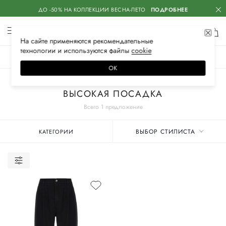
ДО -50% НА КОЛЛЕКЦИИ ВЕСНА-ЛЕТО
ПОДРОБНЕЕ
На сайте применяются
рекомендательные
технологии
и используются файлы
сооkiе
ЖЕНСКОЕ
МУЖСКОЕ
ДЕТСКОЕ
ОК
Главная
Женские бренды
DOLCE & GABBANA
Одежда
Джинсы
ВЫСОКАЯ ПОСАДКА
Всего 1 предложение
ВЫБОР СТИЛИСТА
КАТЕГОРИИ