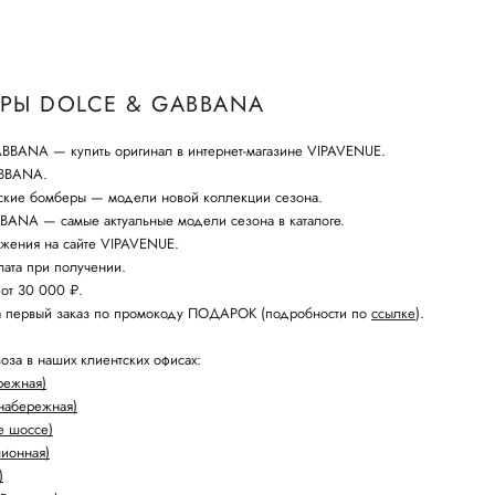
РЫ DOLCE & GABBANA
BANA — купить оригинал в интернет-магазине VIPAVENUE.
ABBANA.
ские бомберы — модели новой коллекции сезона.
ANA — самые актуальные модели сезона в каталоге.
жения на сайте VIPAVENUE.
ата при получении.
 от 30 000 ₽.
а первый заказ по промокоду ПОДАРОК (подробности по
ссылке
).
оза в наших клиентских офисах:
режная)
набережная)
е шоссе)
лионная)
)