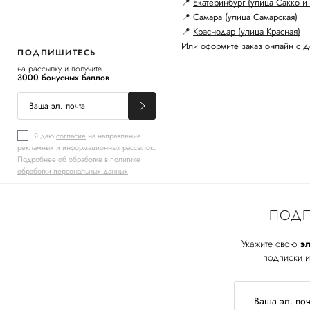
📍
Екатеринбург (улица Сакко и 
📍
Самара (улица Самарская)
📍
Краснодар (улица Красная)
Или оформите заказ онлайн с д
ПОДПИШИТЕСЬ
на рассылку и получите
3000 бонусных баллов
Я даю
согласие
на направление
рекламных и информационных рассылок.
Подробнее об обработке в
политике
обработки персональных данных
ПОДП
Укажите свою
эл
подписки и