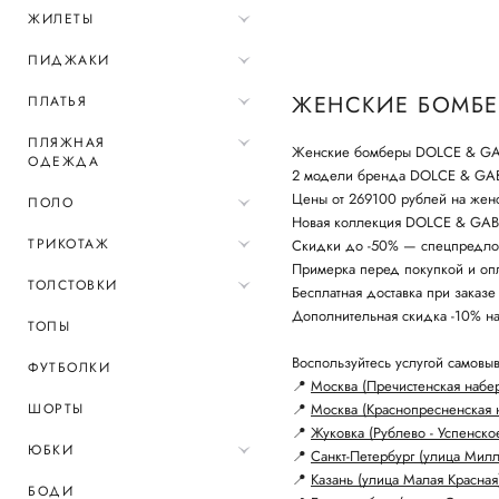
ЖИЛЕТЫ
ПИДЖАКИ
ЖЕНСКИЕ БОМБЕ
ПЛАТЬЯ
ПЛЯЖНАЯ
Женские бомберы DOLCE & GAB
ОДЕЖДА
2 модели бренда DOLCE & G
Цены от 269100 рублей на жен
ПОЛО
Новая коллекция DOLCE & GABB
ТРИКОТАЖ
Скидки до -50% — спецпредло
Примерка перед покупкой и опл
ТОЛСТОВКИ
Бесплатная доставка при заказе
Дополнительная скидка -10% н
ТОПЫ
Воспользуйтесь услугой самовыв
ФУТБОЛКИ
📍
Москва (Пречистенская набе
ШОРТЫ
📍
Москва (Краснопресненская 
📍
Жуковка (Рублево - Успенско
ЮБКИ
📍
Санкт-Петербург (улица Мил
📍
Казань (улица Малая Красная
БОДИ