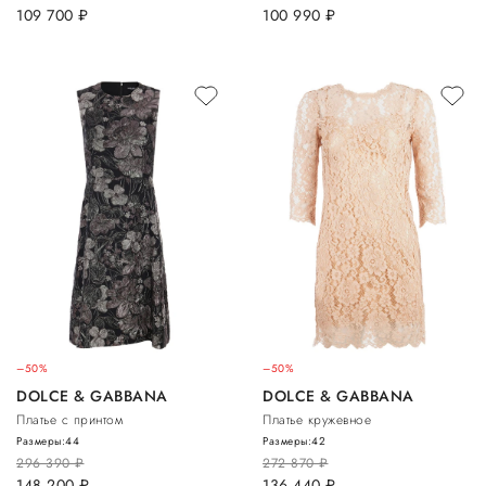
109 700
руб.
100 990
руб.
–50%
–50%
DOLCE & GABBANA
DOLCE & GABBANA
Платье с принтом
Платье кружевное
Размеры:
44
Размеры:
42
296 390
руб.
272 870
руб.
148 200
руб.
136 440
руб.