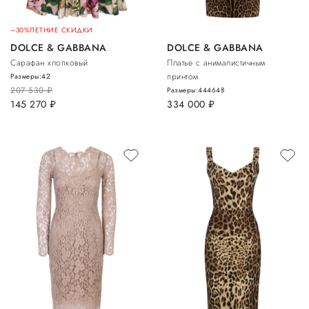
–30%
ЛЕТНИЕ СКИДКИ
DOLCE & GABBANA
DOLCE & GABBANA
Сарафан хлопковый
Платье с анималистичным
принтом
Размеры:
42
207 530
руб.
Размеры:
44
46
48
145 270
руб.
334 000
руб.