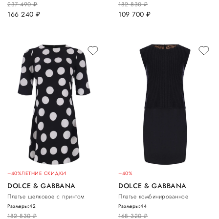
237 490
руб.
182 830
руб.
166 240
руб.
109 700
руб.
–40%
ЛЕТНИЕ СКИДКИ
–40%
DOLCE & GABBANA
DOLCE & GABBANA
Платье шелковое с принтом
Платье комбинированное
Размеры:
42
Размеры:
44
182 830
руб.
168 320
руб.