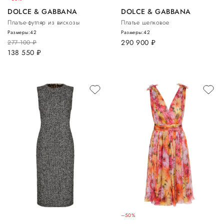
DOLCE & GABBANA
DOLCE & GABBANA
Платье-футляр из вискозы
Платье шелковое
Размеры:
42
Размеры:
42
290 900
руб.
277 100
руб.
138 550
руб.
–50%