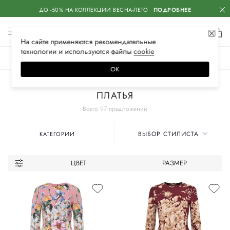
ДО -50% НА КОЛЛЕКЦИИ ВЕСНА-ЛЕТО
ПОДРОБНЕЕ
На сайте применяются
рекомендательные
технологии
и используются файлы
сооkiе
ЖЕНСКОЕ
МУЖСКОЕ
ДЕТСКОЕ
ОК
Главная
Женские бренды
DOLCE & GABBANA
Одежда
ПЛАТЬЯ
Всего 97 предложений
ВЫБОР СТИЛИСТА
КАТЕГОРИИ
ЦВЕТ
РАЗМЕР