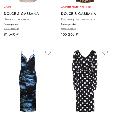
–60%
–30%
ЛЕТНИЕ СКИДКИ
DOLCE & GABBANA
DOLCE & GABBANA
Платье кружевное
Платье-футляр шелковое
Размеры:
44
Размеры:
44
229 100
руб.
221 800
руб.
91 640
руб.
155 260
руб.