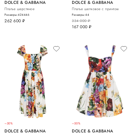
DOLCE & GABBANA
DOLCE & GABBANA
Платье шерстяное
Платье шелковое с принтом
Размеры:
42
44
46
Размеры:
44
262 600
руб.
334 000
руб.
167 000
руб.
–30%
–50%
DOLCE & GABBANA
DOLCE & GABBANA