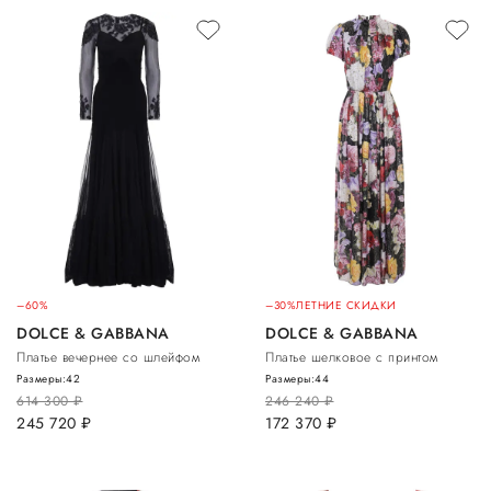
–60%
–30%
ЛЕТНИЕ СКИДКИ
DOLCE & GABBANA
DOLCE & GABBANA
Платье вечернее со шлейфом
Платье шелковое с принтом
Размеры:
42
Размеры:
44
614 300
руб.
246 240
руб.
245 720
руб.
172 370
руб.