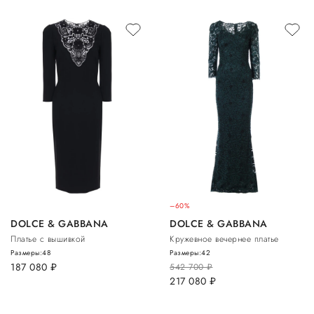
–60%
DOLCE & GABBANA
DOLCE & GABBANA
Платье с вышивкой
Кружевное вечернее платье
Размеры:
48
Размеры:
42
187 080
руб.
542 700
руб.
217 080
руб.