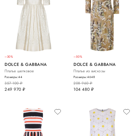
–30%
–50%
DOLCE & GABBANA
DOLCE & GABBANA
Платье шелковое
Платье из вискозы
Размеры:
44
Размеры:
46
48
357 100
руб.
208 960
руб.
249 970
руб.
104 480
руб.