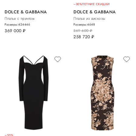
–30%
ЛЕТНИЕ СКИДКИ
DOLCE & GABBANA
DOLCE & GABBANA
Платье с принтом
Платье из вискозы
Размеры:
42
44
46
Размеры:
46
48
369 000
руб.
369 600
руб.
258 720
руб.
–50%