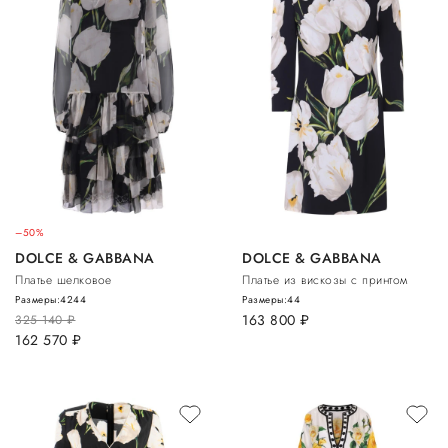
–50%
DOLCE & GABBANA
DOLCE & GABBANA
Платье шелковое
Платье из вискозы с принтом
Размеры:
42
44
Размеры:
44
163 800
руб.
325 140
руб.
162 570
руб.