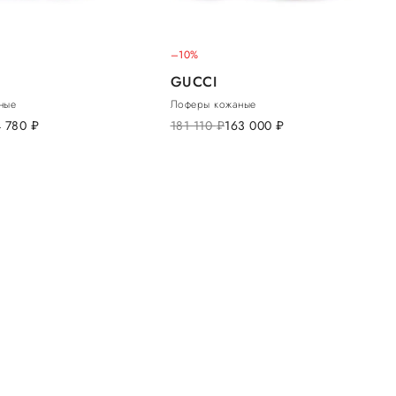
–10%
GUCCI
ные
Лоферы кожаные
4 780
руб.
181 110
руб.
163 000
руб.