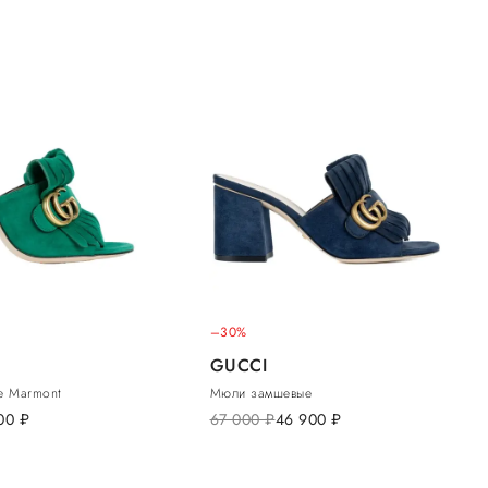
–30%
GUCCI
е Marmont
Мюли замшевые
100
руб.
67 000
руб.
46 900
руб.