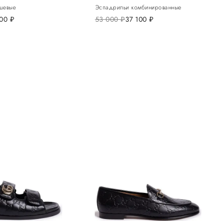
шевые
Эспадрильи комбинированные
700
руб.
53 000
руб.
37 100
руб.