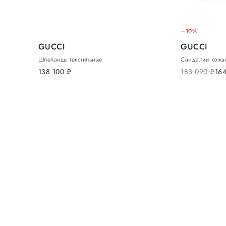
–10%
GUCCI
GUCCI
Шлепанцы текстильные
Сандалии кожа
138 100
руб.
183 090
руб.
16