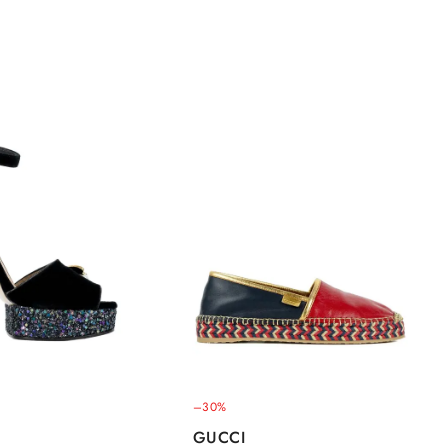
–30%
GUCCI