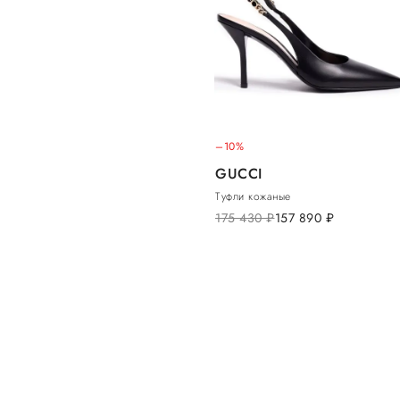
–10%
GUCCI
Туфли кожаные
175 430
руб.
157 890
руб.