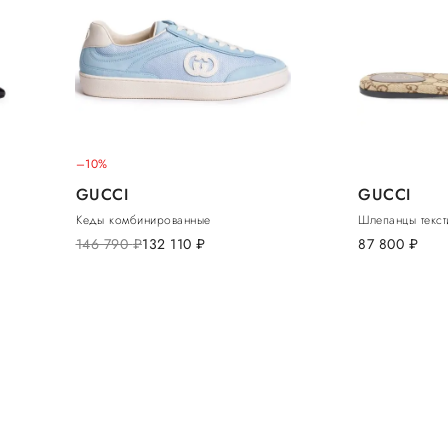
–10%
GUCCI
GUCCI
Кеды комбинированные
Шлепанцы текст
146 790
руб.
132 110
руб.
87 800
руб.