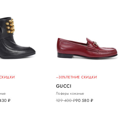
 СКИДКИ
–30%
ЛЕТНИЕ СКИДКИ
GUCCI
аные
Лоферы кожаные
 430
руб.
129 400
руб.
90 580
руб.