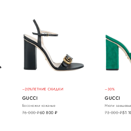
–20%
ЛЕТНИЕ СКИДКИ
–30%
GUCCI
GUCCI
Босоножки кожаные
Мюли замшевы
76 000
руб.
60 800
руб.
73 000
руб.
51 