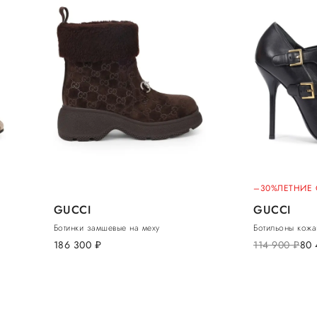
–30%
ЛЕТНИЕ
GUCCI
GUCCI
Ботинки замшевые на меху
Ботильоны кож
186 300
руб.
114 900
руб.
80