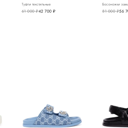
Туфли текстильные
Босоножки зам
61 000
руб.
42 700
руб.
81 000
руб.
56 