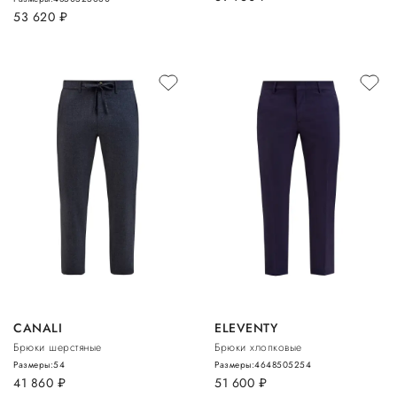
53 620
руб.
CANALI
ELEVENTY
Брюки шерстяные
Брюки хлопковые
Размеры:
54
Размеры:
46
48
50
52
54
41 860
руб.
51 600
руб.