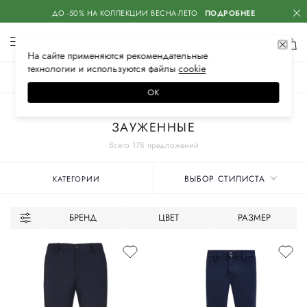
ДО -50% НА КОЛЛЕКЦИИ ВЕСНА-ЛЕТО
ПОДРОБНЕЕ
На сайте применяются
рекомендательные
технологии
и используются файлы
сооkiе
ЖЕНСКОЕ
МУЖСКОЕ
ДЕТСКОЕ
ОК
Главная
Мужское
Одежда
Брюки
ЗАУЖЕННЫЕ
Всего 178 предложений
ВЫБОР СТИЛИСТА
КАТЕГОРИИ
БРЕНД
ЦВЕТ
РАЗМЕР