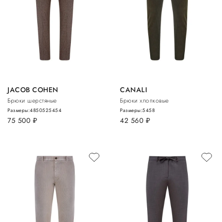
JACOB COHEN
CANALI
Брюки шерстяные
Брюки хлопковые
Размеры:
48
50
52
54
54
Размеры:
54
58
75 500
руб.
42 560
руб.