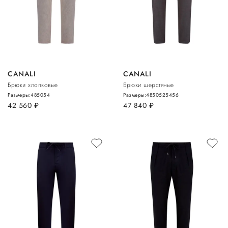
CANALI
CANALI
Брюки хлопковые
Брюки шерстяные
Размеры:
48
50
54
Размеры:
48
50
52
54
56
42 560
руб.
47 840
руб.