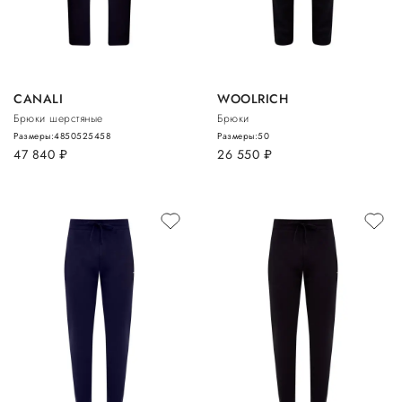
CANALI
WOOLRICH
Брюки шерстяные
Брюки
Размеры:
48
50
52
54
58
Размеры:
50
47 840
руб.
26 550
руб.