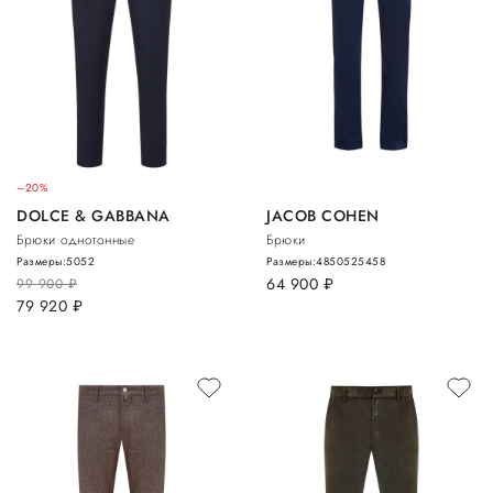
–20%
DOLCE & GABBANA
JACOB COHEN
Брюки однотонные
Брюки
Размеры:
50
52
Размеры:
48
50
52
54
58
64 900
руб.
99 900
руб.
79 920
руб.