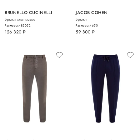
BRUNELLO CUCINELLI
JACOB COHEN
Брюки хлопковые
Брюки
Размеры:
48
50
52
Размеры:
46
50
126 320
руб.
59 800
руб.