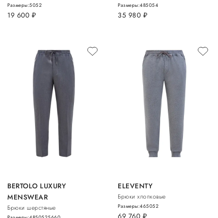
Размеры:
50
52
Размеры:
48
50
54
19 600
руб.
35 980
руб.
BERTOLO LUXURY
ELEVENTY
MENSWEAR
Брюки хлопковые
Размеры:
46
50
52
Брюки шерстяные
69 760
руб.
Размеры:
48
50
52
56
60