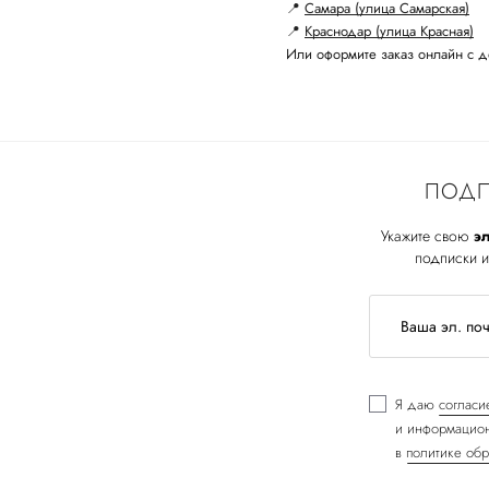
📍
Самара (улица Самарская)
📍
Краснодар (улица Красная)
Или оформите заказ онлайн с д
ПОДП
Укажите свою
эл
подписки и
Я даю
согласи
и информацион
в
политике обр