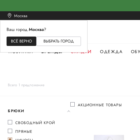
Москва
Ваш город
Москва
?
ЖЕНСКОЕ
МУЖСКОЕ
ДЕТСКОЕ
ВСЁ ВЕРНО
ВЫБРАТЬ ГОРОД
НОВИНКИ
БРЕНДЫ
СКИДКИ
ОДЕЖДА
ОБ
Всего 1 предложение
АКЦИОННЫЕ ТОВАРЫ
БРЮКИ
СВОБОДНЫЙ КРОЙ
ПРЯМЫЕ