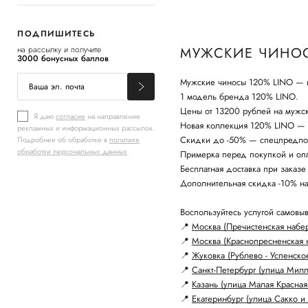
ПОДПИШИТЕСЬ
на рассылку и получите
МУЖСКИЕ ЧИНОС
3000 бонусных баллов
Мужские чиносы 120% LINO — к
1 модель бренда 120% LINO.
Цены от 13200 рублей на мужс
Я даю
согласие
на направление
Новая коллекция 120% LINO — с
рекламных и информационных рассылок.
Скидки до -50% — спецпредло
Подробнее об обработке в
политике
обработки персональных данных
Примерка перед покупкой и опл
Бесплатная доставка при заказе
Дополнительная скидка -10% н
Воспользуйтесь услугой самовыв
📍
Москва (Пречистенская набе
📍
Москва (Краснопресненская 
📍
Жуковка (Рублево - Успенско
📍
Санкт-Петербург (улица Мил
📍
Казань (улица Малая Красная
📍
Екатеринбург (улица Сакко и 