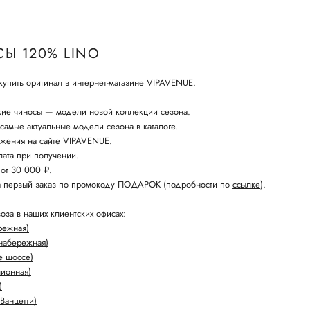
Ы 120% LINO
упить оригинал в интернет-магазине VIPAVENUE.
кие чиносы — модели новой коллекции сезона.
амые актуальные модели сезона в каталоге.
жения на сайте VIPAVENUE.
ата при получении.
 от 30 000 ₽.
а первый заказ по промокоду ПОДАРОК (подробности по
ссылке
).
оза в наших клиентских офисах:
режная)
набережная)
е шоссе)
лионная)
)
Ванцетти)