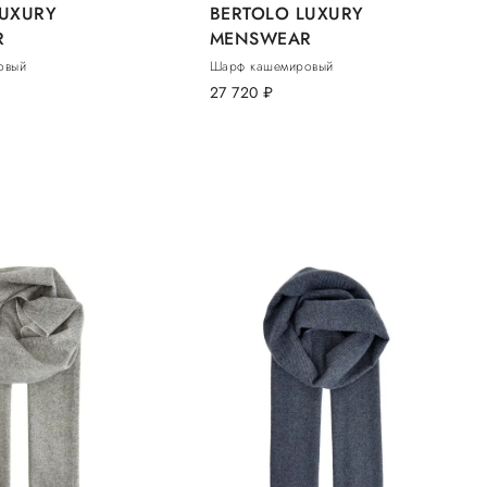
LUXURY
BERTOLO LUXURY
R
MENSWEAR
овый
Шарф кашемировый
27 720
руб.