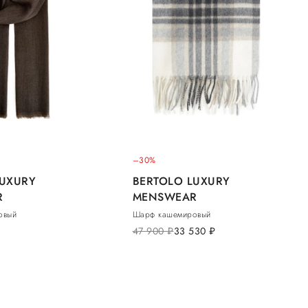
–30%
LUXURY
BERTOLO LUXURY
R
MENSWEAR
овый
Шарф кашемировый
47 900
руб.
33 530
руб.