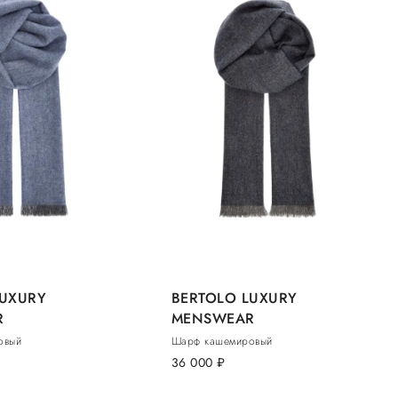
LUXURY
BERTOLO LUXURY
R
MENSWEAR
овый
Шарф кашемировый
36 000
руб.