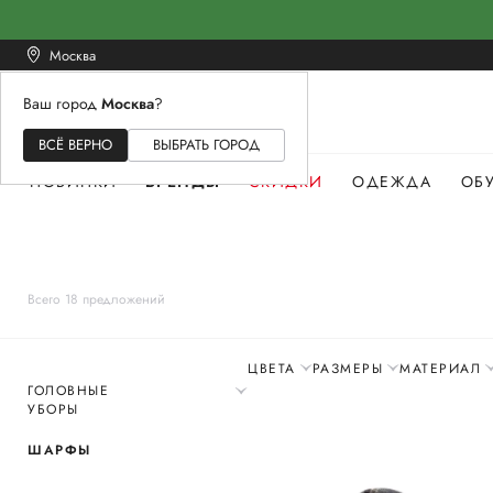
Москва
Ваш город
Москва
?
ЖЕНСКОЕ
МУЖСКОЕ
ДЕТСКОЕ
ВСЁ ВЕРНО
ВЫБРАТЬ ГОРОД
НОВИНКИ
БРЕНДЫ
СКИДКИ
ОДЕЖДА
ОБ
Всего 18 предложений
ЦВЕТА
РАЗМЕРЫ
МАТЕРИАЛ
ГОЛОВНЫЕ
УБОРЫ
ШАРФЫ