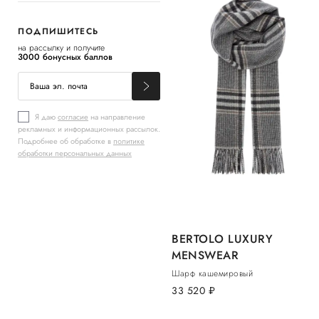
ПОДПИШИТЕСЬ
на рассылку и получите
3000 бонусных баллов
Я даю
согласие
на направление
рекламных и информационных рассылок.
Подробнее об обработке в
политике
обработки персональных данных
BERTOLO LUXURY
MENSWEAR
Шарф кашемировый
33 520
руб.