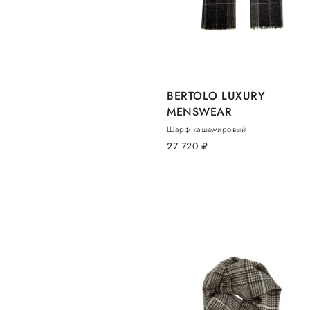
BERTOLO LUXURY
MENSWEAR
Шарф кашемировый
27 720
руб.