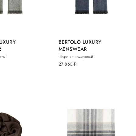
LUXURY
BERTOLO LUXURY
R
MENSWEAR
овый
Шарф кашемировый
27 860
руб.