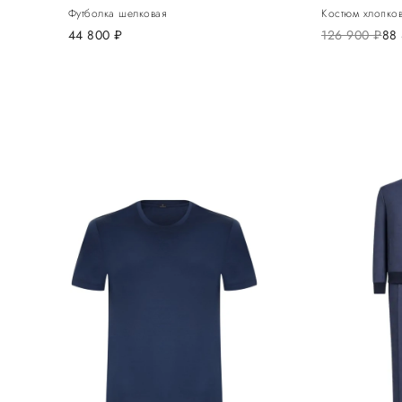
Футболка шелковая
Костюм хлопко
44 800
руб.
126 900
руб.
88