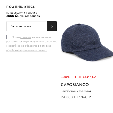
ПОДПИШИТЕСЬ
на рассылку и получите
3000 бонусных баллов
Я даю
согласие
на направление
рекламных и информационных рассылок.
Подробнее об обработке в
политике
обработки персональных данных
–30%
ЛЕТНИЕ СКИДКИ
CAPOBIANCO
Бейсболка хлопковая
24 800
руб.
17 360
руб.