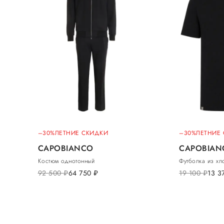
–30%
ЛЕТНИЕ СКИДКИ
–30%
ЛЕТНИЕ
CAPOBIANCO
CAPOBIAN
Костюм однотонный
Футболка из хл
92 500
руб.
64 750
руб.
19 100
руб.
13 3