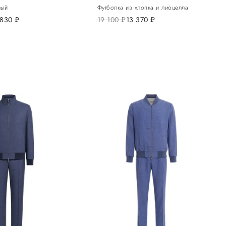
вый
Футболка из хлопка и лиоцелла
 830
руб.
19 100
руб.
13 370
руб.