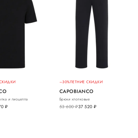
 СКИДКИ
–30%
ЛЕТНИЕ СКИДКИ
CO
CAPOBIANCO
опка и лиоцелла
Брюки хлопковые
70
руб.
53 600
руб.
37 520
руб.