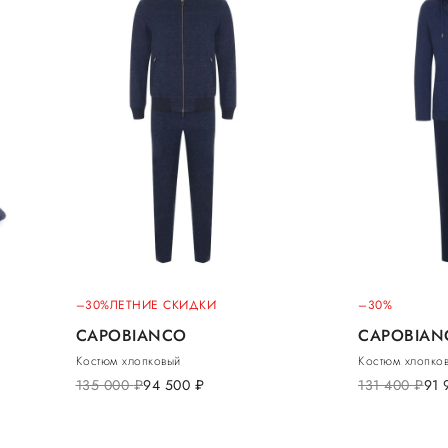
–30%
ЛЕТНИЕ СКИДКИ
–30%
CAPOBIANCO
CAPOBIAN
Костюм хлопковый
Костюм хлопко
135 000
руб.
94 500
руб.
131 400
руб.
91