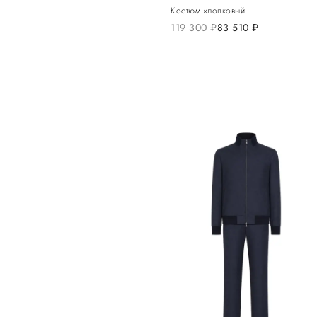
Костюм хлопковый
119 300
руб.
83 510
руб.