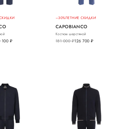
 СКИДКИ
–30%
ЛЕТНИЕ СКИДКИ
CO
CAPOBIANCO
ной
Костюм шерстяной
0 100
руб.
181 000
руб.
126 700
руб.