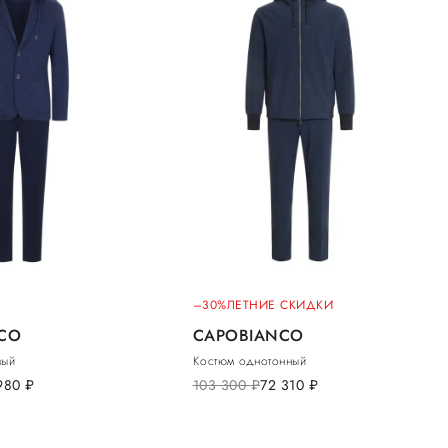
–30%
ЛЕТНИЕ СКИДКИ
CO
CAPOBIANCO
вый
Костюм однотонный
 980
руб.
103 300
руб.
72 310
руб.