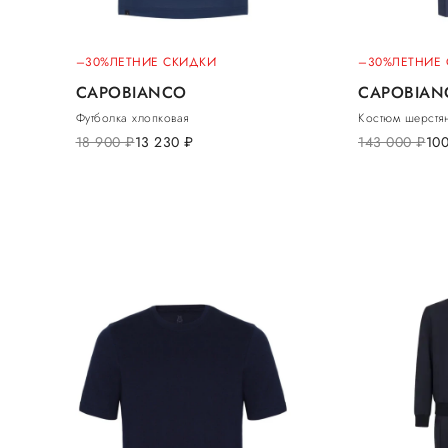
–30%
ЛЕТНИЕ СКИДКИ
–30%
ЛЕТНИЕ
CAPOBIANCO
CAPOBIAN
Футболка хлопковая
Костюм шерстя
18 900
руб.
13 230
руб.
143 000
руб.
10