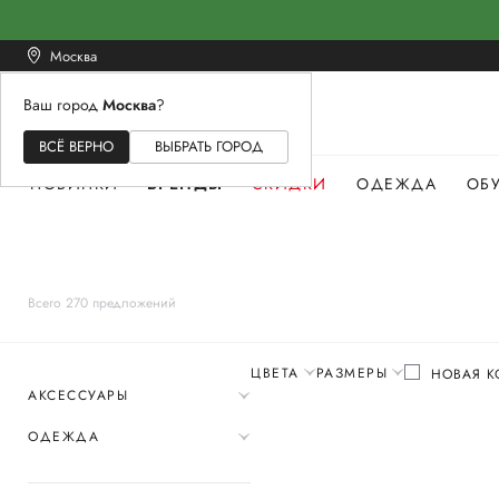
Москва
Ваш город
Москва
?
ЖЕНСКОЕ
МУЖСКОЕ
ДЕТСКОЕ
ВСЁ ВЕРНО
ВЫБРАТЬ ГОРОД
НОВИНКИ
БРЕНДЫ
СКИДКИ
ОДЕЖДА
ОБ
Всего 270 предложений
ЦВЕТА
РАЗМЕРЫ
НОВАЯ К
АКСЕССУАРЫ
ОДЕЖДА