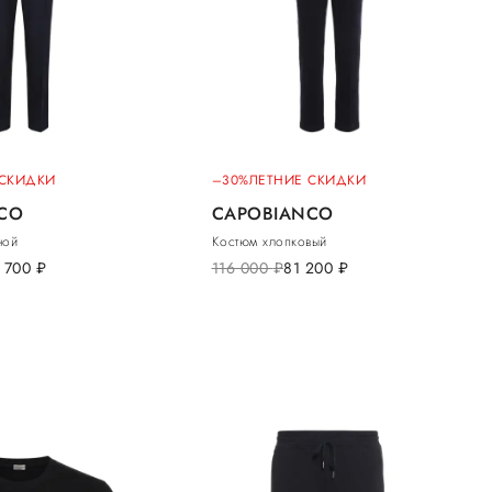
 СКИДКИ
–30%
ЛЕТНИЕ СКИДКИ
CO
CAPOBIANCO
ной
Костюм хлопковый
 700
руб.
116 000
руб.
81 200
руб.