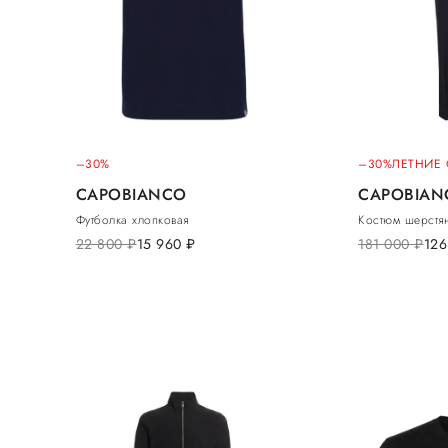
–30%
–30%
ЛЕТНИЕ
CAPOBIANCO
CAPOBIAN
Футболка хлопковая
Костюм шерстя
22 800
руб.
15 960
руб.
181 000
руб.
126