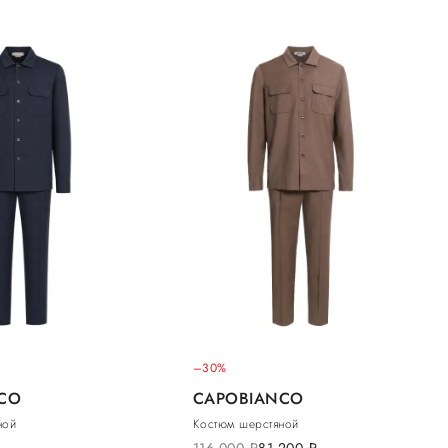
–30%
CO
CAPOBIANCO
ной
Костюм шерстяной