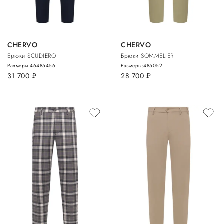
CHERVO
CHERVO
Брюки SCUDIERO
Брюки SOMMELIER
Размеры:
46
48
54
56
Размеры:
48
50
52
31 700
руб.
28 700
руб.