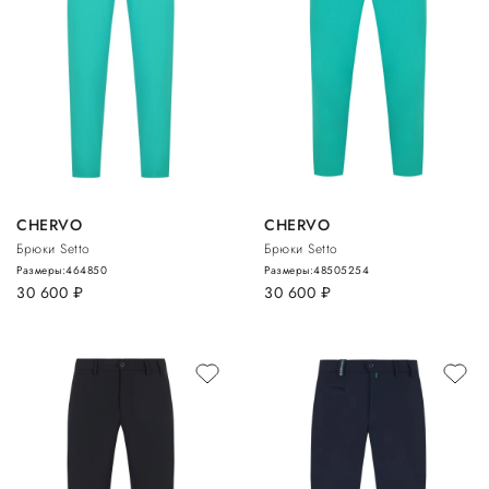
CHERVO
CHERVO
Брюки Setto
Брюки Setto
Размеры:
46
48
50
Размеры:
48
50
52
54
30 600
руб.
30 600
руб.