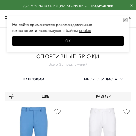
ДО -50% НА КОЛЛЕКЦИИ ВЕСНА-ЛЕТО
ПОДРОБНЕЕ
На сайте применяются
рекомендательные
технологии
и используются файлы
сооkiе
ЖЕНСКОЕ
МУЖСКОЕ
ДЕТСКОЕ
ОК
Главная
Мужские бренды
CHERVO
Одежда
Спортивная одежда
СПОРТИВНЫЕ БРЮКИ
Всего 35 предложений
ВЫБОР СТИЛИСТА
КАТЕГОРИИ
ЦВЕТ
РАЗМЕР