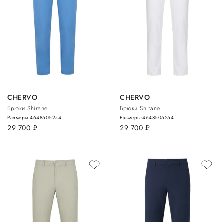
CHERVO
CHERVO
Брюки Shirane
Брюки Shirane
Размеры:
46
48
50
52
54
Размеры:
46
48
50
52
54
29 700
руб.
29 700
руб.