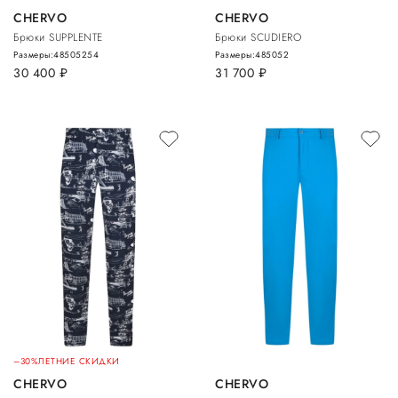
CHERVO
CHERVO
Брюки SUPPLENTE
Брюки SCUDIERO
Размеры:
48
50
52
54
Размеры:
48
50
52
30 400
руб.
31 700
руб.
–30%
ЛЕТНИЕ СКИДКИ
CHERVO
CHERVO