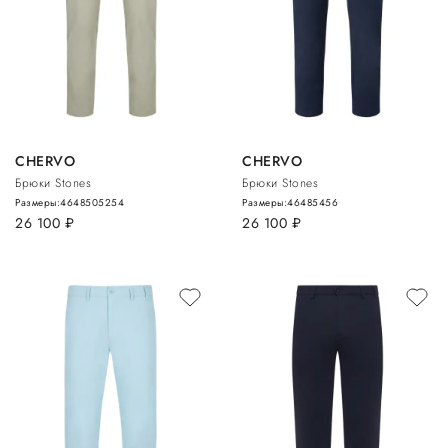
CHERVO
CHERVO
Брюки Stones
Брюки Stones
Размеры:
46
48
50
52
54
Размеры:
46
48
54
56
26 100
руб.
26 100
руб.