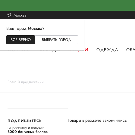
Москва
Ваш город
Москва
?
ЖЕНСКОЕ
МУЖСКОЕ
ДЕТСКОЕ
ВСЁ ВЕРНО
ВЫБРАТЬ ГОРОД
НОВИНКИ
БРЕНДЫ
СКИДКИ
ОДЕЖДА
ОБ
Всего 0 предложений
Товары в разделе закончились
ПОДПИШИТЕСЬ
на рассылку и получите
3000 бонусных баллов