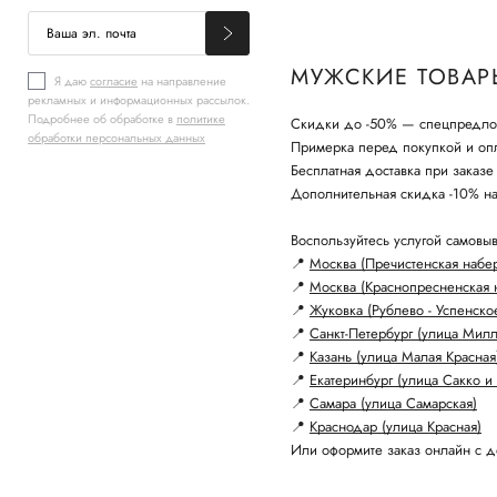
МУЖСКИЕ ТОВАРЫ
Я даю
согласие
на направление
рекламных и информационных рассылок.
Подробнее об обработке в
политике
Скидки до -50% — спецпредло
обработки персональных данных
Примерка перед покупкой и опл
Бесплатная доставка при заказе
Дополнительная скидка -10% н
Воспользуйтесь услугой самовыв
📍
Москва (Пречистенская набе
📍
Москва (Краснопресненская 
📍
Жуковка (Рублево - Успенско
📍
Санкт-Петербург (улица Мил
📍
Казань (улица Малая Красная
📍
Екатеринбург (улица Сакко и 
📍
Самара (улица Самарская)
📍
Краснодар (улица Красная)
Или оформите заказ онлайн с д