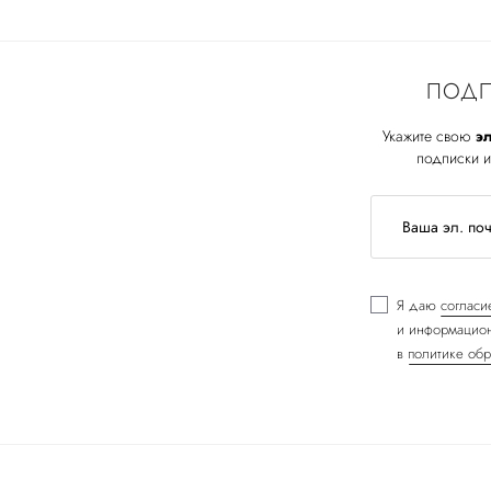
ПОДП
Укажите свою
эл
подписки и
Я даю
согласи
и информацион
в
политике обр