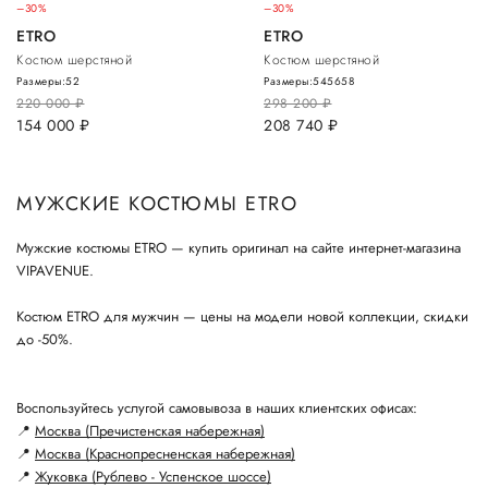
–30%
–30%
ETRO
ETRO
Костюм шерстяной
Костюм шерстяной
Размеры:
52
Размеры:
54
56
58
220 000
руб.
298 200
руб.
154 000
руб.
208 740
руб.
МУЖСКИЕ КОСТЮМЫ ETRO
Мужские костюмы ETRO — купить оригинал на сайте интернет-магазина
VIPAVENUE.
Костюм ETRO для мужчин — цены на модели новой коллекции, скидки
до -50%.
Воспользуйтесь услугой самовывоза в наших клиентских офисах:
📍
Москва (Пречистенская набережная)
📍
Москва (Краснопресненская набережная)
📍
Жуковка (Рублево - Успенское шоссе)