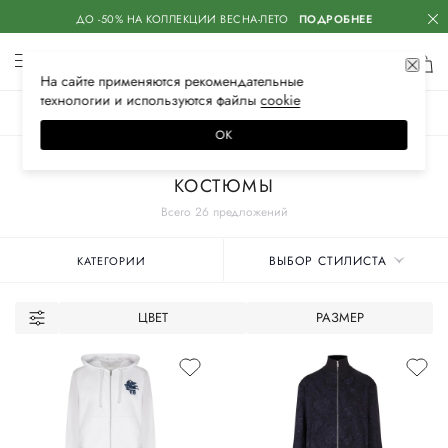
ДО -50% НА КОЛЛЕКЦИИ ВЕСНА-ЛЕТО
ПОДРОБНЕЕ
На сайте применяются
рекомендательные
технологии
и используются файлы
сооkiе
ЖЕНСКОЕ
МУЖСКОЕ
ДЕТСКОЕ
ОК
Главная
Мужские бренды
ETRO
Одежда
КОСТЮМЫ
Всего 26 предложений
ВЫБОР СТИЛИСТА
КАТЕГОРИИ
ЦВЕТ
РАЗМЕР