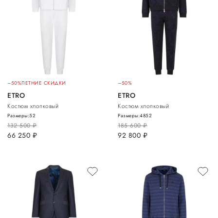
–50%
ЛЕТНИЕ СКИДКИ
–50%
ETRO
ETRO
Костюм хлопковый
Костюм хлопковый
Размеры:
52
Размеры:
48
52
132 500
руб.
185 600
руб.
66 250
руб.
92 800
руб.