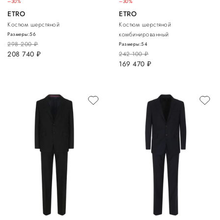
–30%
–30%
ETRO
ETRO
Костюм шерстяной
Костюм шерстяной
комбинированный
Размеры:
56
298 200
руб.
Размеры:
54
208 740
руб.
242 100
руб.
169 470
руб.