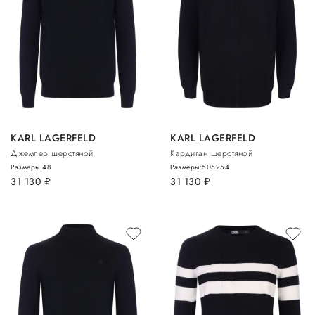
KARL LAGERFELD
KARL LAGERFELD
Джемпер шерстяной
Кардиган шерстяной
Размеры:
48
Размеры:
50
52
54
31 130
руб.
31 130
руб.