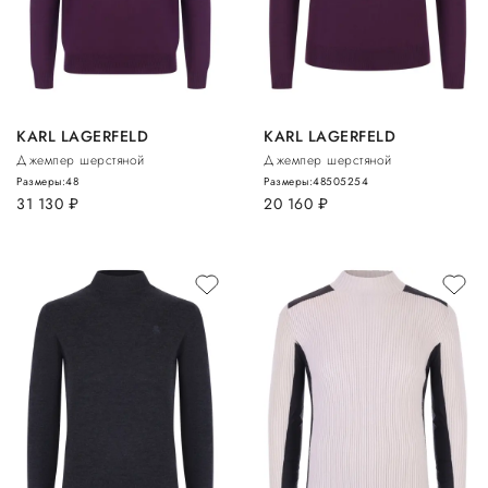
KARL LAGERFELD
KARL LAGERFELD
Джемпер шерстяной
Джемпер шерстяной
Размеры:
48
Размеры:
48
50
52
54
31 130
руб.
20 160
руб.