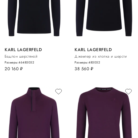
KARL LAGERFELD
KARL LAGERFELD
Бадлон шерстяной
Джемпер из хлопка и шерсти
Размеры:
46
48
50
52
Размеры:
48
50
52
20 160
руб.
38 560
руб.