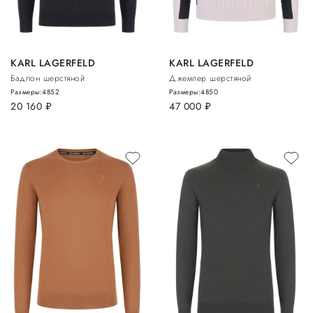
KARL LAGERFELD
KARL LAGERFELD
Бадлон шерстяной
Джемпер шерстяной
Размеры:
48
52
Размеры:
48
50
20 160
руб.
47 000
руб.