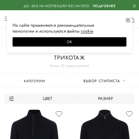
ДО -50% НА КОЛЛЕКЦИИ ВЕСНА-ЛЕТО
ПОДРОБНЕЕ
На сайте применяются
рекомендательные
технологии
и используются файлы
сооkiе
ЖЕНСКОЕ
МУЖСКОЕ
ДЕТСКОЕ
ОК
Главная
Мужские бренды
KARL LAGERFELD
Одежда
ТРИКОТАЖ
Всего 10 предложений
ВЫБОР СТИЛИСТА
КАТЕГОРИИ
ЦВЕТ
РАЗМЕР